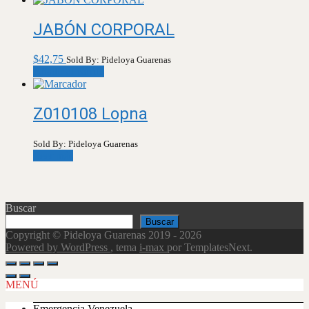
JABÓN CORPORAL
$
42,75
Sold By: Pideloya Guarenas
Añadir al carrito
Z010108 Lopna
Sold By: Pideloya Guarenas
Leer más
Buscar
Buscar
Copyright © Pideloya Guarenas 2019 - 2026
Powered by WordPress
, tema
i-max
por TemplatesNext.
Scroll
Up
MENÚ
Emergencia Venezuela