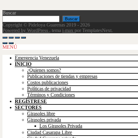
Buscar
Buscar
Copyright © Pideloya Guarenas 2019 - 2026
Powered by WordPress
, tema
i-max
por TemplatesNext.
Scroll
Up
MENÚ
Emergencia Venezuela
INICIO
¿Quienes somos?
Publicaciones de tiendas y empresas
Costos publicaciones
Políticas de privacidad
Términos y Condiciones
REGÍSTRESE
SECTORES
Girasoles libre
Girasoles privada
Los Girasoles Privada
Ciudad Casarapa Libre