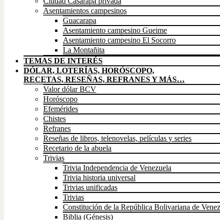
Ciudad Casarapa privada
Asentamientos campesinos
Guacarapa
Asentamiento campesino Gueime
Asentamiento campesino El Socorro
La Montañita
TEMAS DE INTERÉS
DÓLAR, LOTERÍAS, HORÓSCOPO,
RECETAS, RESEÑAS, REFRANES Y MÁS…
Valor dólar BCV
Horóscopo
Efemérides
Chistes
Refranes
Reseñas de libros, telenovelas, películas y series
Recetario de la abuela
Trivias
Trivia Independencia de Venezuela
Trivia historia universal
Trivias unificadas
Trivias
Constitución de la República Bolivariana de Vene
Biblia (Génesis)