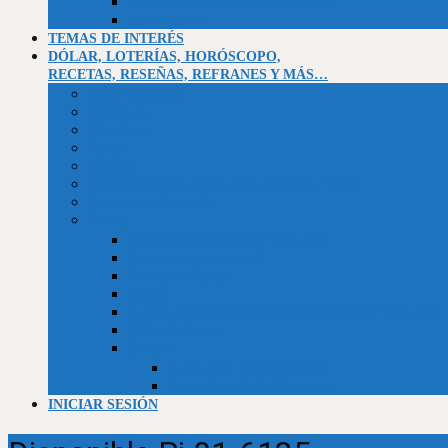
Asentamiento campesino El Socorro
La Montañita
TEMAS DE INTERÉS
DÓLAR, LOTERÍAS, HORÓSCOPO,
RECETAS, RESEÑAS, REFRANES Y MÁS…
Valor dólar BCV
Horóscopo
Efemérides
Chistes
Refranes
Reseñas de libros, telenovelas, películas y series
Recetario de la abuela
Trivias
Trivia Independencia de Venezuela
Trivia historia universal
Trivias unificadas
Trivias
Constitución de la República Bolivariana de Venezuela
Biblia (Génesis)
Empleos
Curriculum al día (usuarios)
Curriculum al día (Empresas)
INICIAR SESIÓN