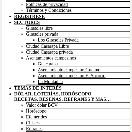
Políticas de privacidad
Términos y Condiciones
REGÍSTRESE
SECTORES
Girasoles libre
Girasoles privada
Los Girasoles Privada
Ciudad Casarapa Libre
Ciudad Casarapa privada
Asentamientos campesinos
Guacarapa
Asentamiento campesino Gueime
Asentamiento campesino El Socorro
La Montañita
TEMAS DE INTERÉS
DÓLAR, LOTERÍAS, HORÓSCOPO,
RECETAS, RESEÑAS, REFRANES Y MÁS…
Valor dólar BCV
Horóscopo
Efemérides
Chistes
Refranes