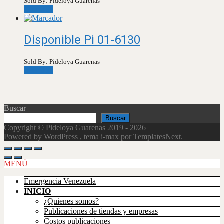
Sold By: Pideloya Guarenas
Leer más
Disponible Pi 01-6130
Sold By: Pideloya Guarenas
Leer más
Buscar
Buscar
Copyright © Pideloya Guarenas 2019 - 2026
Powered by WordPress
, tema
i-max
por TemplatesNext.
Scroll
Up
MENÚ
Emergencia Venezuela
INICIO
¿Quienes somos?
Publicaciones de tiendas y empresas
Costos publicaciones