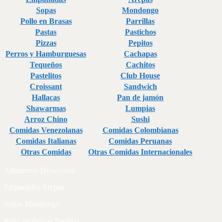
Sopas
Mondongo
Pollo en Brasas
Parrillas
Pastas
Pastichos
Pizzas
Pepitos
Perros y Hamburguesas
Cachapas
Tequeños
Cachitos
Pastelitos
Club House
Croissant
Sandwich
Hallacas
Pan de jamón
Shawarmas
Lumpias
Arroz Chino
Sushi
Comidas Venezolanas
Comidas Colombianas
Comidas Italianas
Comidas Peruanas
Otras Comidas
Otras Comidas Internacionales
Almuerzos Desayunos
Empanadas Arepas
Sopas Mondongo
Pollo en Brasas Parrillas