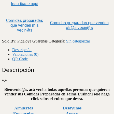
Inscríbase aquí
Comidas preparadas
Comidas preparadas que venden
que venden mis
otr@s vecin@s
vecin@s
Sold By: Pideloya Guarenas
Categoría:
Sin categorizar
Descripción
Valoraciones (0)
QR Code
Descripción
*.*
Bienvenid@s, acá verá a todas aquellas personas que quieren
vender sus Comidas Preparadas en Jaime Lusinchi solo haga
click sobre el rubro que desea.
Almuerzos
Desayunos
Empanadas
Arepas