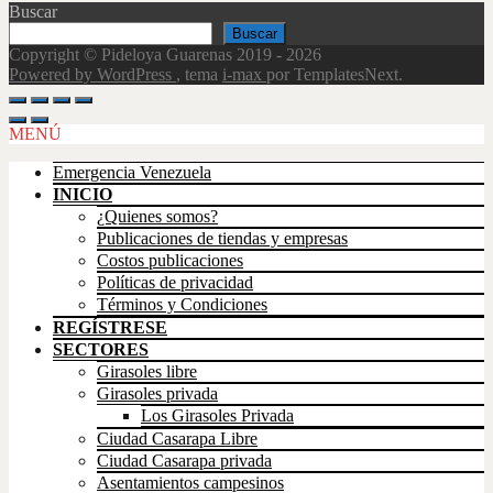
Buscar
Buscar
Copyright © Pideloya Guarenas 2019 - 2026
Powered by WordPress
, tema
i-max
por TemplatesNext.
Scroll
Up
MENÚ
Emergencia Venezuela
INICIO
¿Quienes somos?
Publicaciones de tiendas y empresas
Costos publicaciones
Políticas de privacidad
Términos y Condiciones
REGÍSTRESE
SECTORES
Girasoles libre
Girasoles privada
Los Girasoles Privada
Ciudad Casarapa Libre
Ciudad Casarapa privada
Asentamientos campesinos