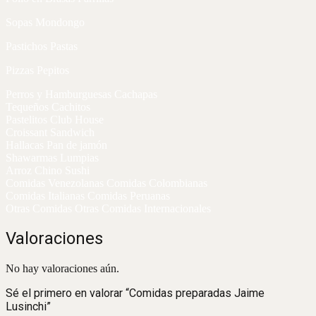
Sopas Mondongo
Pastichos Pastas
Pizzas Pepitos
Perros y Hamburguesas Cachapas
Tequeños Cachitos
Pastelitos Club House
Croissant Sandwich
Hallacas Pan de jamón
Shawarmas Lumpias
Arroz Chino Sushi
Comidas Venezolanas Comidas Colombianas
Comidas Italianas Comidas Peruanas
Otras Comidas Otras Comidas Internacionales
Valoraciones
No hay valoraciones aún.
Sé el primero en valorar “Comidas preparadas Jaime
Lusinchi”