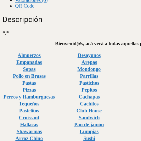
Valoraciones (0)
QR Code
Descripción
*.*
Bienvenid@s, acá verá a todas aquellas 
Almuerzos
Desayunos
Empanadas
Arepas
Sopas
Mondongo
Pollo en Brasas
Parrillas
Pastas
Pastichos
Pizzas
Pepitos
Perros y Hamburguesas
Cachapas
Tequeños
Cachitos
Pastelitos
Club House
Croissant
Sandwich
Hallacas
Pan de jamón
Shawarmas
Lumpias
Arroz Chino
Sushi