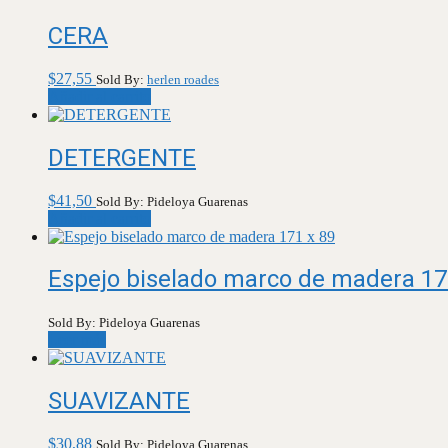
CERA
$
27,55
Sold By:
herlen roades
Añadir al carrito
DETERGENTE
$
41,50
Sold By: Pideloya Guarenas
Añadir al carrito
Espejo biselado marco de madera 17
Sold By: Pideloya Guarenas
Leer más
SUAVIZANTE
$
30,88
Sold By: Pideloya Guarenas