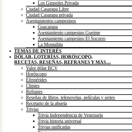
Los Girasoles Privada
Ciudad Casarapa Libre
Ciudad Casarapa privada
Asentamientos campesinos
Guacarapa
Asentamiento campesino Gueime
Asentamiento campesino El Socorro
La Montañita
TEMAS DE INTERÉS
DÓLAR, LOTERÍAS, HORÓSCOPO,
RECETAS, RESEÑAS, REFRANES Y MÁS…
Valor dólar BCV
Horóscopo
Efemérides
Chistes
Refranes
Reseñas de libros, telenovelas, películas y series
Recetario de la abuela
Trivias
Trivia Independencia de Venezuela
Trivia historia universal
Trivias unificadas