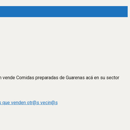
ien vende Comidas preparadas de Guarenas acá en su sector
s que venden otr@s vecin@s