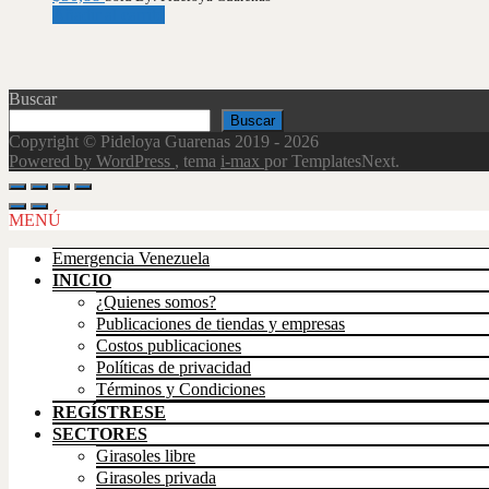
Añadir al carrito
Buscar
Buscar
Copyright © Pideloya Guarenas 2019 - 2026
Powered by WordPress
, tema
i-max
por TemplatesNext.
Scroll
Up
MENÚ
Emergencia Venezuela
INICIO
¿Quienes somos?
Publicaciones de tiendas y empresas
Costos publicaciones
Políticas de privacidad
Términos y Condiciones
REGÍSTRESE
SECTORES
Girasoles libre
Girasoles privada