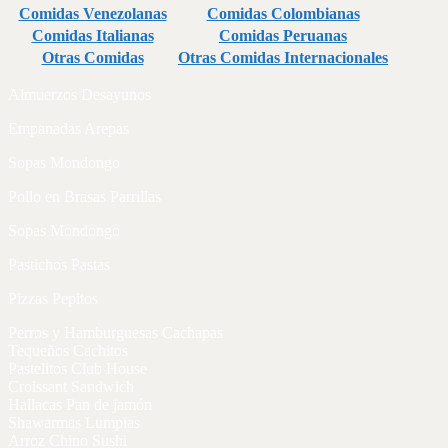
Comidas Venezolanas
Comidas Colombianas
Comidas Italianas
Comidas Peruanas
Otras Comidas
Otras Comidas Internacionales
Almuerzos Desayunos
Empanadas Arepas
Sopas Mondongo
Pollo en Brasas Parrillas
Sopas Mondongo
Pastichos Pastas
Pizzas Pepitos
Perros y Hamburguesas Cachapas
Tequeños Cachitos
Pastelitos Club House
Croissant Sandwich
Hallacas Pan de jamón
Shawarmas Lumpias
Arroz Chino Sushi