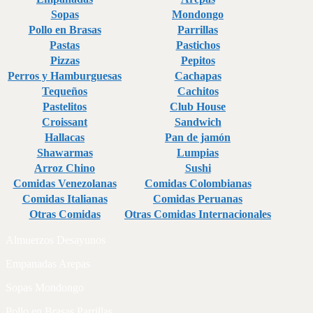
Sopas
Mondongo
Pollo en Brasas
Parrillas
Pastas
Pastichos
Pizzas
Pepitos
Perros y Hamburguesas
Cachapas
Tequeños
Cachitos
Pastelitos
Club House
Croissant
Sandwich
Hallacas
Pan de jamón
Shawarmas
Lumpias
Arroz Chino
Sushi
Comidas Venezolanas
Comidas Colombianas
Comidas Italianas
Comidas Peruanas
Otras Comidas
Otras Comidas Internacionales
Almuerzos Desayunos
Empanadas Arepas
Sopas Mondongo
Pollo en Brasas Parrillas