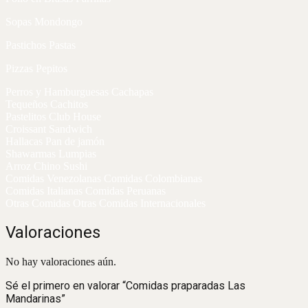
Sopas Mondongo
Pastichos Pastas
Pizzas Pepitos
Perros y Hamburguesas Cachapas
Tequeños Cachitos
Pastelitos Club House
Croissant Sandwich
Hallacas Pan de jamón
Shawarmas Lumpias
Arroz Chino Sushi
Comidas Venezolanas Comidas Colombianas
Comidas Italianas Comidas Peruanas
Otras Comidas Otras Comidas Internacionales
Valoraciones
No hay valoraciones aún.
Sé el primero en valorar “Comidas praparadas Las
Mandarinas”