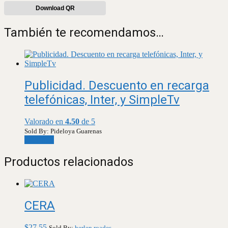
Download QR
También te recomendamos…
Publicidad. Descuento en recarga
telefónicas, Inter, y SimpleTv
Valorado en
4.50
de 5
Sold By: Pideloya Guarenas
Leer más
Productos relacionados
CERA
$
27,55
Sold By:
herlen roades