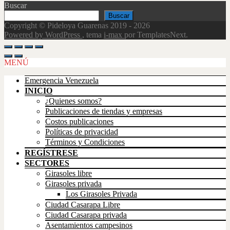
Buscar
Buscar
Copyright © Pideloya Guarenas 2019 - 2026
Powered by WordPress
, tema
i-max
por TemplatesNext.
Scroll
Up
MENÚ
Emergencia Venezuela
INICIO
¿Quienes somos?
Publicaciones de tiendas y empresas
Costos publicaciones
Políticas de privacidad
Términos y Condiciones
REGÍSTRESE
SECTORES
Girasoles libre
Girasoles privada
Los Girasoles Privada
Ciudad Casarapa Libre
Ciudad Casarapa privada
Asentamientos campesinos