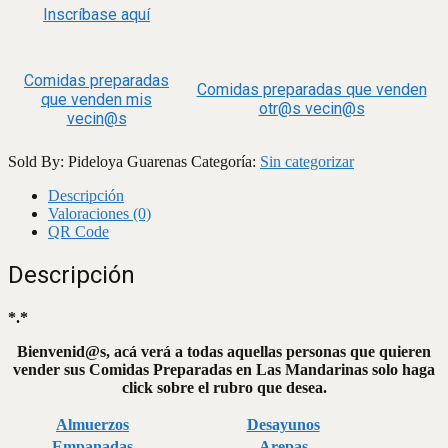
Inscríbase aquí
Comidas preparadas
Comidas preparadas que venden
que venden mis
otr@s vecin@s
vecin@s
Sold By: Pideloya Guarenas
Categoría:
Sin categorizar
Descripción
Valoraciones (0)
QR Code
Descripción
*.*
Bienvenid@s, acá verá a todas aquellas personas que quieren
vender sus Comidas Preparadas en Las Mandarinas solo haga
click sobre el rubro que desea.
Almuerzos
Desayunos
Empanadas
Arepas