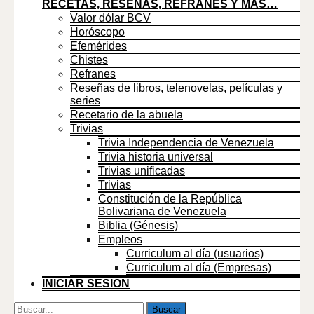
RECETAS, RESEÑAS, REFRANES Y MÁS…
Valor dólar BCV
Horóscopo
Efemérides
Chistes
Refranes
Reseñas de libros, telenovelas, películas y
series
Recetario de la abuela
Trivias
Trivia Independencia de Venezuela
Trivia historia universal
Trivias unificadas
Trivias
Constitución de la República
Bolivariana de Venezuela
Biblia (Génesis)
Empleos
Curriculum al día (usuarios)
Curriculum al día (Empresas)
INICIAR SESIÓN
Buscar