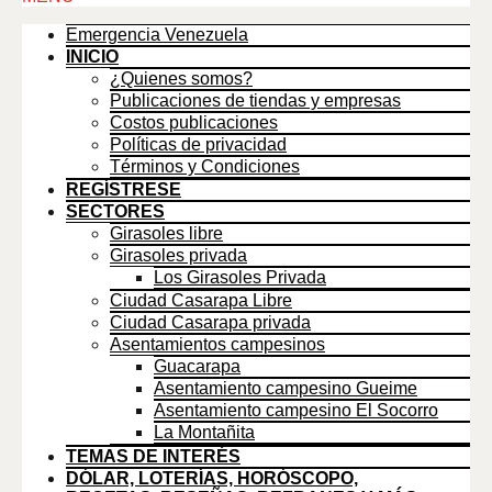
Up
Emergencia Venezuela
INICIO
¿Quienes somos?
Publicaciones de tiendas y empresas
Costos publicaciones
Políticas de privacidad
Términos y Condiciones
REGÍSTRESE
SECTORES
Girasoles libre
Girasoles privada
Los Girasoles Privada
Ciudad Casarapa Libre
Ciudad Casarapa privada
Asentamientos campesinos
Guacarapa
Asentamiento campesino Gueime
Asentamiento campesino El Socorro
La Montañita
TEMAS DE INTERÉS
DÓLAR, LOTERÍAS, HORÓSCOPO,