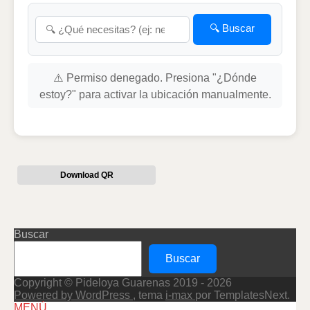
🔍 Buscar
⚠️ Permiso denegado. Presiona "¿Dónde
estoy?" para activar la ubicación manualmente.
Download QR
Buscar
Buscar
Copyright © Pideloya Guarenas 2019 - 2026
Powered by WordPress
, tema
i-max
por TemplatesNext.
Scroll
MENÚ