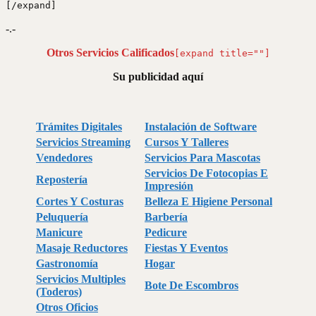
[/expand]
-.-
Otros Servicios Calificados
[expand title=""]
Su publicidad aquí
Trámites Digitales
Instalación de Software
Servicios Streaming
Cursos Y Talleres
Vendedores
Servicios Para Mascotas
Servicios De Fotocopias E
Repostería
Impresión
Cortes Y Costuras
Belleza E Higiene Personal
Peluquería
Barbería
Manicure
Pedicure
Masaje Reductores
Fiestas Y Eventos
Gastronomía
Hogar
Servicios Multiples
Bote De Escombros
(Toderos)
Otros Oficios