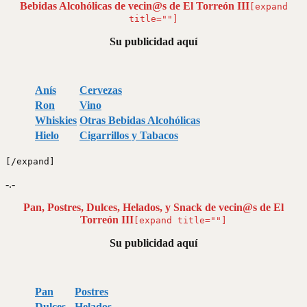
Bebidas Alcohólicas de vecin@s de El Torreón III
[expand
title=""]
Su publicidad aquí
Anís
Cervezas
Ron
Vino
Whiskies
Otras Bebidas Alcohólicas
Hielo
Cigarrillos y Tabacos
[/expand]
-.-
Pan, Postres, Dulces, Helados, y Snack
de vecin@s de El
Torreón III
[expand title=""]
Su publicidad aquí
Pan
Postres
Dulces
Helados