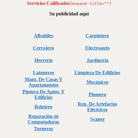
Servicios Calificados
[expand title=""]
Su publicidad aquí
Albañiles
Carpintero
Cerrajero
Electroauto
Herrería
Jardinería
Latoneros
Limpieza De Edificios
Mant. De Casas Y
Mecánicos
Apartamentos
Pintura De Aptos. Y
Plomero
Edificios
Rep. De Artefactos
Relojero
Eléctricos
Reparación de
Scaner
Computadoras
Torneros