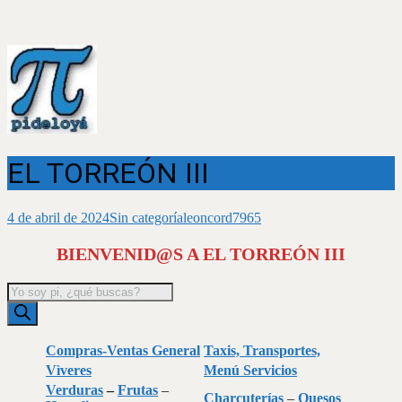
EL TORREÓN III
4 de abril de 2024
Sin categoría
leoncord7965
BIENVENID@S A EL TORREÓN III
Búsqueda
de
productos
Compras-Ventas General
Taxis, Transportes,
Vìveres
Menú Servicios
Verduras
–
Frutas
–
Charcuterías
–
Quesos