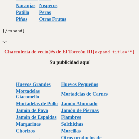
Naranjas
Nísperos
Patilla
Peras
Piñas
Otras Frutas
[/expand]
-.-
Charcuterìa de vecin@s de El Torreón III
[expand title=""]
Su publicidad aquí
Huevos Grandes
Huevos Pequeños
Mortadelas
Mortadelas de Carnes
Giacomello
Mortadelas de Pollo
Jamón Ahumado
Jamón de Pavo
Jamón de Piernas
Jamón de Espaldas
Fiambres
Margarinas
Salchichas
Chorizos
Morcillas
Otros productos de