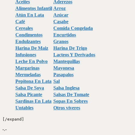
Aceites
Aderezos
Alimentos Infantil
Arroz
Atún En Lata
Azúcar
Café
Casabe
Cereales
Comida Congelada
Condimentos
Encurtidos
Endulzantes
Granos
Harina De Maiz
Harina De Trigo
Infusiones
Lacteos Y Derivados
Leche En Polvo
Mantequillas
Margarinas
Mayonesa
Mermeladas
Pasapalos
Pepitona En Lata
Sal
Salsa De Soya
Salsa Inglesa
Salsa Picante
Salsas De Tomate
Sardinas En Lata
Sopas En Sobres
Untables
Otros víveres
[/expand]
-.-