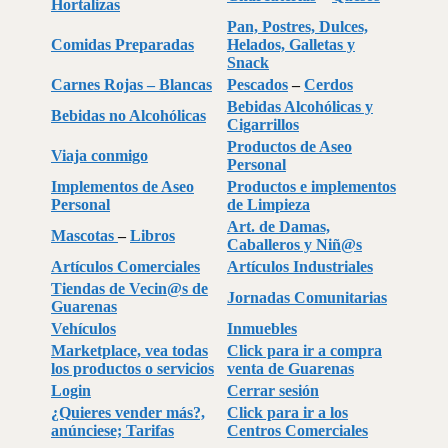
Hortalizas
Pan, Postres, Dulces,
Comidas Preparadas
Helados, Galletas y
Snack
Carnes Rojas –
Blancas
Pescados
–
Cerdos
Bebidas Alcohólicas y
Bebidas no Alcohólicas
Cigarrillos
Productos de Aseo
Viaja conmigo
Personal
Implementos de Aseo
Productos e implementos
Personal
de Limpieza
Art. de Damas,
Mascotas
–
Libros
Caballeros y Niñ@s
Artículos Comerciales
Artículos Industriales
Tiendas de Vecin@s de
Jornadas Comunitarias
Guarenas
Vehículos
Inmuebles
Marketplace, vea todas
Click para ir a compra
los productos o servicios
venta de Guarenas
Login
Cerrar sesión
¿Quieres vender más?,
Click para ir a los
anúnciese; Tarifas
Centros Comerciales