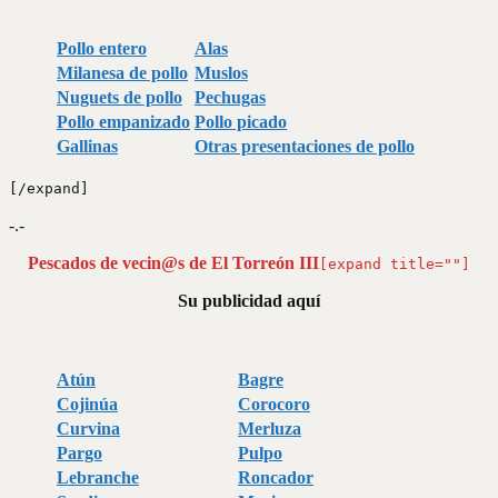
Pollo entero
Alas
Milanesa de pollo
Muslos
Nuguets de pollo
Pechugas
Pollo empanizado
Pollo picado
Gallinas
Otras presentaciones de pollo
[/expand]
-.-
Pescados de vecin@s de El Torreón III
[expand title=""]
Su publicidad aquí
Atún
Bagre
Cojinúa
Corocoro
Curvina
Merluza
Pargo
Pulpo
Lebranche
Roncador