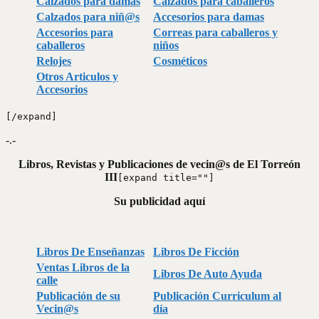
Calzados para damas
Calzados para caballeros
Calzados para niñ@s
Accesorios para damas
Accesorios para
Correas para caballeros y
caballeros
niños
Relojes
Cosméticos
Otros Articulos y
Accesorios
[/expand]
-.-
Libros, Revistas y Publicaciones de vecin@s de El Torreón
III
[expand title=""]
Su publicidad aquí
Libros De Enseñanzas
Libros De Ficción
Ventas Libros de la
Libros De Auto Ayuda
calle
Publicación de su
Publicación Curriculum al
Vecin@s
día