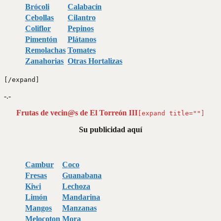
Brócoli
Calabacín
Cebollas
Cilantro
Coliflor
Pepinos
Pimentón
Plátanos
Remolachas
Tomates
Zanahorias
Otras Hortalizas
[/expand]
-.-
Frutas de vecin@s de El Torreón III
[expand title=""]
Su publicidad aquí
Cambur
Coco
Fresas
Guanabana
Kiwi
Lechoza
Limón
Mandarina
Mangos
Manzanas
Melocoton
Mora