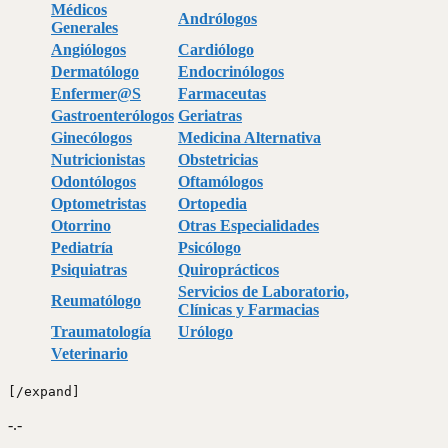
Médicos
Andrólogos
Generales
Angiólogos
Cardiólogo
Dermatólogo
Endocrinólogos
Enfermer@S
Farmaceutas
Gastroenterólogos
Geriatras
Ginecólogos
Medicina Alternativa
Nutricionistas
Obstetricias
Odontólogos
Oftamólogos
Optometristas
Ortopedia
Otorrino
Otras Especialidades
Pediatría
Psicólogo
Psiquiatras
Quiroprácticos
Servicios de Laboratorio,
Reumatólogo
Clínicas y Farmacias
Traumatología
Urólogo
Veterinario
[/expand]
-.-