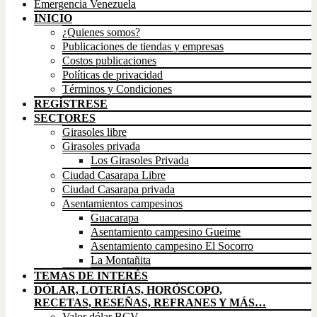
Emergencia Venezuela
INICIO
¿Quienes somos?
Publicaciones de tiendas y empresas
Costos publicaciones
Políticas de privacidad
Términos y Condiciones
REGÍSTRESE
SECTORES
Girasoles libre
Girasoles privada
Los Girasoles Privada
Ciudad Casarapa Libre
Ciudad Casarapa privada
Asentamientos campesinos
Guacarapa
Asentamiento campesino Gueime
Asentamiento campesino El Socorro
La Montañita
TEMAS DE INTERÉS
DÓLAR, LOTERÍAS, HORÓSCOPO,
RECETAS, RESEÑAS, REFRANES Y MÁS…
Valor dólar BCV