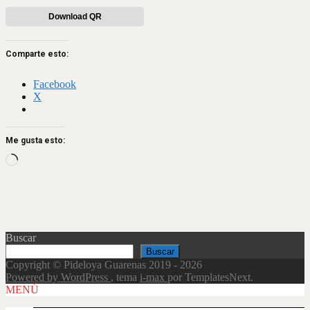
Download QR
Comparte esto:
Facebook
X
Me gusta esto:
Loading…
Buscar
Buscar
Copyright © Pideloya Guarenas 2019 - 2026
Powered by WordPress
, tema
i-max
por TemplatesNext.
Scroll
MENÚ
Up