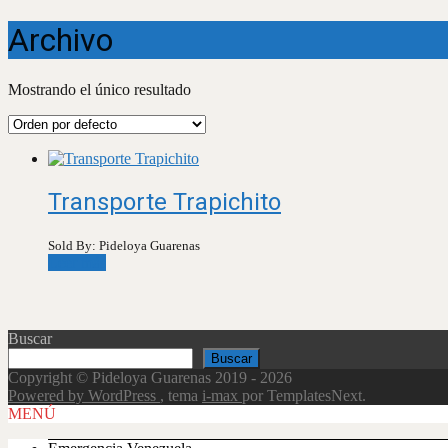
Archivo
Mostrando el único resultado
Transporte Trapichito
Sold By: Pideloya Guarenas
Leer más
Buscar
Buscar
Copyright © Pideloya Guarenas 2019 - 2026
Powered by WordPress
, tema
i-max
por TemplatesNext.
Scroll
MENÚ
Up