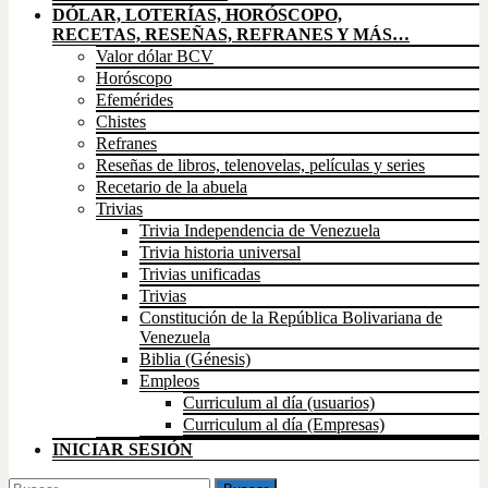
DÓLAR, LOTERÍAS, HORÓSCOPO,
RECETAS, RESEÑAS, REFRANES Y MÁS…
Valor dólar BCV
Horóscopo
Efemérides
Chistes
Refranes
Reseñas de libros, telenovelas, películas y series
Recetario de la abuela
Trivias
Trivia Independencia de Venezuela
Trivia historia universal
Trivias unificadas
Trivias
Constitución de la República Bolivariana de
Venezuela
Biblia (Génesis)
Empleos
Curriculum al día (usuarios)
Curriculum al día (Empresas)
INICIAR SESIÓN
Buscar