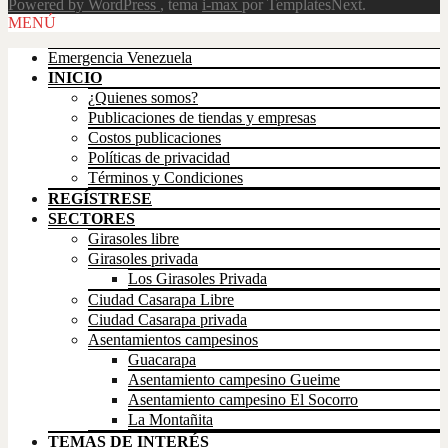
Powered by WordPress
, tema
i-max
por TemplatesNext.
Scroll
MENÚ
Up
Emergencia Venezuela
INICIO
¿Quienes somos?
Publicaciones de tiendas y empresas
Costos publicaciones
Políticas de privacidad
Términos y Condiciones
REGÍSTRESE
SECTORES
Girasoles libre
Girasoles privada
Los Girasoles Privada
Ciudad Casarapa Libre
Ciudad Casarapa privada
Asentamientos campesinos
Guacarapa
Asentamiento campesino Gueime
Asentamiento campesino El Socorro
La Montañita
TEMAS DE INTERÉS