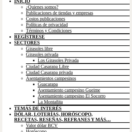
INICIO
¿Quienes somos?
Publicaciones de tiendas y empresas
Costos publicaciones
Políticas de privacidad
Términos y Condiciones
REGÍSTRESE
SECTORES
Girasoles libre
Girasoles privada
Los Girasoles Privada
Ciudad Casarapa Libre
Ciudad Casarapa privada
Asentamientos campesinos
Guacarapa
Asentamiento campesino Gueime
Asentamiento campesino El Socorro
La Montañita
TEMAS DE INTERÉS
DÓLAR, LOTERÍAS, HORÓSCOPO,
RECETAS, RESEÑAS, REFRANES Y MÁS…
Valor dólar BCV
Horóscopo