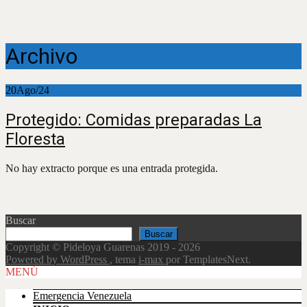
Archivo
20
Ago/24
Protegido: Comidas preparadas La
Floresta
No hay extracto porque es una entrada protegida.
Buscar
Buscar
Copyright © Pideloya Guarenas 2019 - 2026
Powered by WordPress
, tema
i-max
por TemplatesNext.
Scroll
MENÚ
Up
Emergencia Venezuela