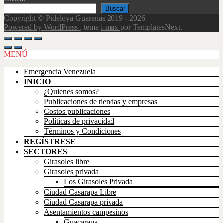
Buscar
Copyright © Pideloya Guarenas 2019 - 2026
Powered by WordPress
, tema
i-max
por TemplatesNext.
Scroll
Up
MENÚ
Emergencia Venezuela
INICIO
¿Quienes somos?
Publicaciones de tiendas y empresas
Costos publicaciones
Políticas de privacidad
Términos y Condiciones
REGÍSTRESE
SECTORES
Girasoles libre
Girasoles privada
Los Girasoles Privada
Ciudad Casarapa Libre
Ciudad Casarapa privada
Asentamientos campesinos
Guacarapa