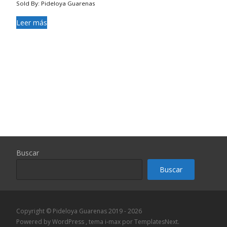
Sold By: Pideloya Guarenas
Leer más
Buscar
Buscar
Copyright © Pideloya Guarenas 2019 - 2026
Powered by WordPress
, tema
i-max
por TemplatesNext.