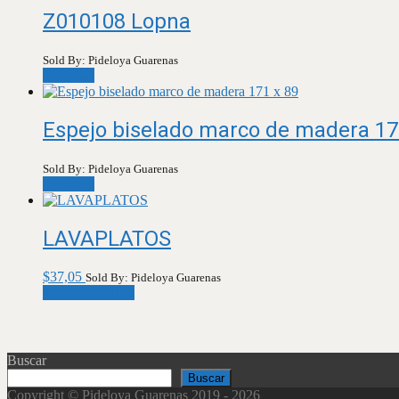
Z010108 Lopna
Sold By: Pideloya Guarenas
Leer más
Espejo biselado marco de madera 17
Sold By: Pideloya Guarenas
Leer más
LAVAPLATOS
$
37,05
Sold By: Pideloya Guarenas
Añadir al carrito
Buscar
Buscar
Copyright © Pideloya Guarenas 2019 - 2026