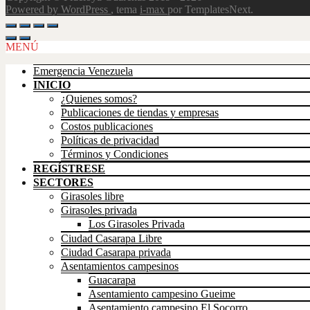
Powered by WordPress
, tema
i-max
por TemplatesNext.
Scroll
Up
MENÚ
Emergencia Venezuela
INICIO
¿Quienes somos?
Publicaciones de tiendas y empresas
Costos publicaciones
Políticas de privacidad
Términos y Condiciones
REGÍSTRESE
SECTORES
Girasoles libre
Girasoles privada
Los Girasoles Privada
Ciudad Casarapa Libre
Ciudad Casarapa privada
Asentamientos campesinos
Guacarapa
Asentamiento campesino Gueime
Asentamiento campesino El Socorro