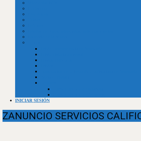
Valor dólar BCV
Horóscopo
Efemérides
Chistes
Refranes
Reseñas de libros, telenovelas, películas y series
Recetario de la abuela
Trivias
Trivia Independencia de Venezuela
Trivia historia universal
Trivias unificadas
Trivias
Constitución de la República Bolivariana de Venezuela
Biblia (Génesis)
Empleos
Curriculum al día (usuarios)
Curriculum al día (Empresas)
INICIAR SESIÓN
ZANUNCIO SERVICIOS CALIF