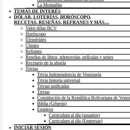
La Montañita
TEMAS DE INTERÉS
DÓLAR, LOTERÍAS, HORÓSCOPO,
RECETAS, RESEÑAS, REFRANES Y MÁS…
Valor dólar BCV
Horóscopo
Efemérides
Chistes
Refranes
Reseñas de libros, telenovelas, películas y series
Recetario de la abuela
Trivias
Trivia Independencia de Venezuela
Trivia historia universal
Trivias unificadas
Trivias
Constitución de la República Bolivariana de Vene
Biblia (Génesis)
Empleos
Curriculum al día (usuarios)
Curriculum al día (Empresas)
INICIAR SESIÓN