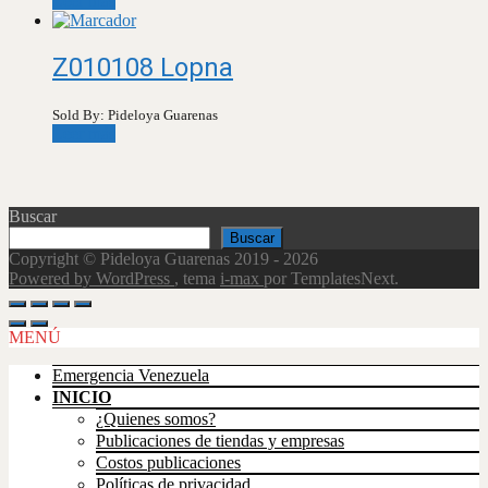
Leer más
Z010108 Lopna
Sold By: Pideloya Guarenas
Leer más
Buscar
Buscar
Copyright © Pideloya Guarenas 2019 - 2026
Powered by WordPress
, tema
i-max
por TemplatesNext.
Scroll
Up
MENÚ
Emergencia Venezuela
INICIO
¿Quienes somos?
Publicaciones de tiendas y empresas
Costos publicaciones
Políticas de privacidad