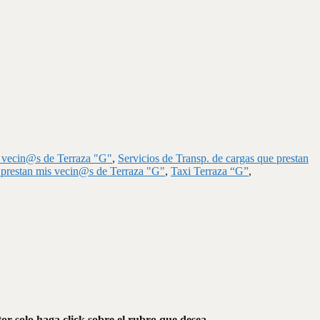
s vecin@s de Terraza "G"
,
Servicios de Transp. de cargas que prestan
 prestan mis vecin@s de Terraza "G"
,
Taxi Terraza “G”
,
or solo haga click sobre el rubro que desea.