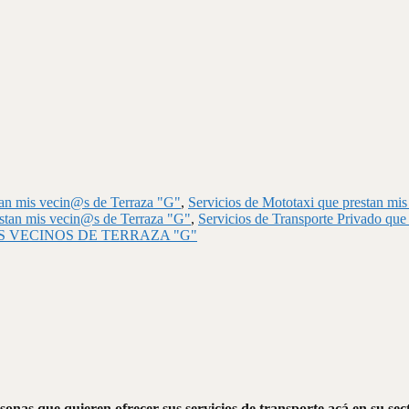
tan mis vecin@s de Terraza "G"
,
Servicios de Mototaxi que prestan mi
estan mis vecin@s de Terraza "G"
,
Servicios de Transporte Privado que
S VECINOS DE TERRAZA "G"
onas que quieren ofrecer sus servicios de transporte acá en su sect