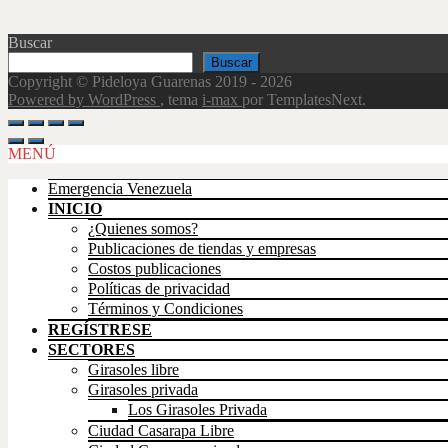
Buscar
Buscar
Copyright © Pideloya Guarenas 2019 - 2026
Powered by WordPress
, tema
i-max
por TemplatesNext.
Scroll
Up
MENÚ
Emergencia Venezuela
INICIO
¿Quienes somos?
Publicaciones de tiendas y empresas
Costos publicaciones
Políticas de privacidad
Términos y Condiciones
REGÍSTRESE
SECTORES
Girasoles libre
Girasoles privada
Los Girasoles Privada
Ciudad Casarapa Libre