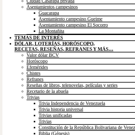
Ciudad Casarapa privada
Asentamientos campesinos
Guacarapa
Asentamiento campesino Gueime
Asentamiento campesino El Socorro
La Montañita
TEMAS DE INTERÉS
DÓLAR, LOTERÍAS, HORÓSCOPO,
RECETAS, RESEÑAS, REFRANES Y MÁS…
Valor dólar BCV
Horóscopo
Efemérides
Chistes
Refranes
Reseñas de libros, telenovelas, películas y series
Recetario de la abuela
Trivias
Trivia Independencia de Venezuela
Trivia historia universal
Trivias unificadas
Trivias
Constitución de la República Bolivariana de Vene
Biblia (Génesis)