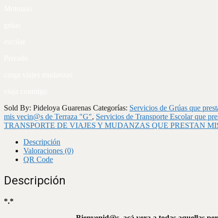
Mototaxi
grúas
escolar
Privado
carga viajes mudanzas
viaja conmigo
Sold By: Pideloya Guarenas
Categorías:
Servicios de Grúas que pres
mis vecin@s de Terraza "G"
,
Servicios de Transporte Escolar que pr
TRANSPORTE DE VIAJES Y MUDANZAS QUE PRESTAN MI
Descripción
Valoraciones (0)
QR Code
Descripción
*.*
Bienvenid@s, acá vera a todas aquellas pers