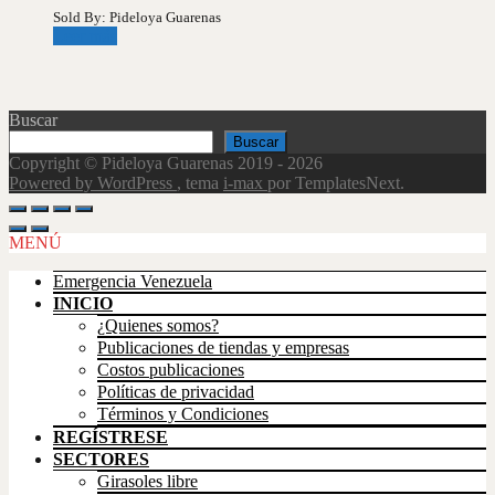
Sold By: Pideloya Guarenas
Leer más
Buscar
Buscar
Copyright © Pideloya Guarenas 2019 - 2026
Powered by WordPress
, tema
i-max
por TemplatesNext.
Scroll
Up
MENÚ
Emergencia Venezuela
INICIO
¿Quienes somos?
Publicaciones de tiendas y empresas
Costos publicaciones
Políticas de privacidad
Términos y Condiciones
REGÍSTRESE
SECTORES
Girasoles libre