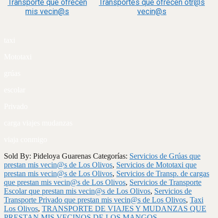
Transporte que ofrecen
Transportes que ofrecen otr@s
mis vecin@s
vecin@s
taxi
Mototaxi
grúas
escolar
Privado
carga viajes mudanzas
viaja conmigo
Sold By: Pideloya Guarenas
Categorías:
Servicios de Grúas que
prestan mis vecin@s de Los Olivos
,
Servicios de Mototaxi que
prestan mis vecin@s de Los Olivos
,
Servicios de Transp. de cargas
que prestan mis vecin@s de Los Olivos
,
Servicios de Transporte
Escolar que prestan mis vecin@s de Los Olivos
,
Servicios de
Transporte Privado que prestan mis vecin@s de Los Olivos
,
Taxi
Los Olivos
,
TRANSPORTE DE VIAJES Y MUDANZAS QUE
PRESTAN MIS VECINOS DE LOS MANGOS