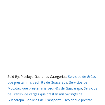
Mototaxi
grúas
escolar
Privado
carga viajes mudanzas
viaja conmigo
Sold By: Pideloya Guarenas
Categorías:
Servicios de Grúas
que prestan mis vecin@s de Guacarapa
,
Servicios de
Mototaxi que prestan mis vecin@s de Guacarapa
,
Servicios
de Transp. de cargas que prestan mis vecin@s de
Guacarapa
,
Servicios de Transporte Escolar que prestan