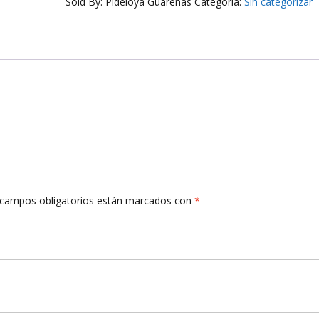
Sold By: Pideloya Guarenas
Categoría:
Sin categorizar
campos obligatorios están marcados con
*