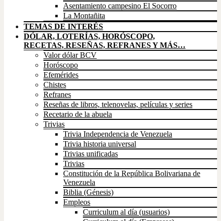
Asentamiento campesino El Socorro
La Montañita
TEMAS DE INTERÉS
DÓLAR, LOTERÍAS, HORÓSCOPO,
RECETAS, RESEÑAS, REFRANES Y MÁS…
Valor dólar BCV
Horóscopo
Efemérides
Chistes
Refranes
Reseñas de libros, telenovelas, películas y series
Recetario de la abuela
Trivias
Trivia Independencia de Venezuela
Trivia historia universal
Trivias unificadas
Trivias
Constitución de la República Bolivariana de
Venezuela
Biblia (Génesis)
Empleos
Curriculum al día (usuarios)