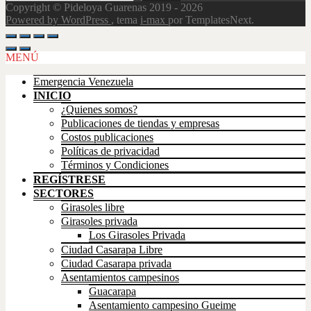
Copyright © Pideloya Guarenas 2019 - 2026
Powered by WordPress
, tema
i-max
por TemplatesNext.
Scroll
Up
MENÚ
Emergencia Venezuela
INICIO
¿Quienes somos?
Publicaciones de tiendas y empresas
Costos publicaciones
Políticas de privacidad
Términos y Condiciones
REGÍSTRESE
SECTORES
Girasoles libre
Girasoles privada
Los Girasoles Privada
Ciudad Casarapa Libre
Ciudad Casarapa privada
Asentamientos campesinos
Guacarapa
Asentamiento campesino Gueime