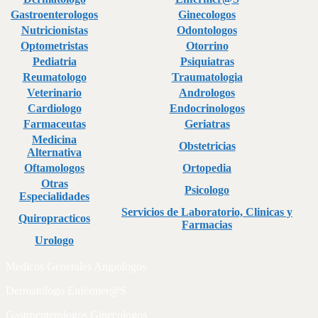
Gastroenterologos
Ginecologos
Nutricionistas
Odontologos
Optometristas
Otorrino
Pediatria
Psiquiatras
Reumatologo
Traumatologia
Veterinario
Andrologos
Cardiologo
Endocrinologos
Farmaceutas
Geriatras
Medicina
Obstetricias
Alternativa
Oftamologos
Ortopedia
Otras
Psicologo
Especialidades
Servicios de Laboratorio, Clinicas y
Quiropracticos
Farmacias
Urologo
Medicos Generales Angiologos
Dermatologo Enfermer@S
Gastroenterologos Ginecologos