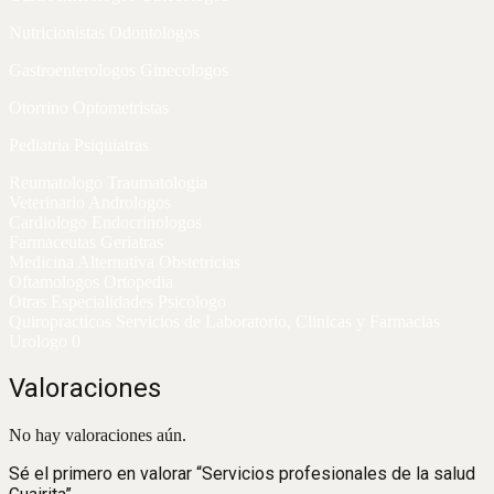
Nutricionistas Odontologos
Gastroenterologos Ginecologos
Otorrino Optometristas
Pediatria Psiquiatras
Reumatologo Traumatologia
Veterinario Andrologos
Cardiologo Endocrinologos
Farmaceutas Geriatras
Medicina Alternativa Obstetricias
Oftamologos Ortopedia
Otras Especialidades Psicologo
Quiropracticos Servicios de Laboratorio, Clinicas y Farmacias
Urologo 0
Valoraciones
No hay valoraciones aún.
Sé el primero en valorar “Servicios profesionales de la salud