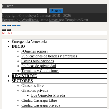
Buscar
Buscar
Copyright © Pideloya Guarenas 2019 - 2026
Powered by WordPress
, tema
i-max
por TemplatesNext.
Scroll
Up
MENÚ
Emergencia Venezuela
INICIO
¿Quienes somos?
Publicaciones de tiendas y empresas
Costos publicaciones
Políticas de privacidad
Términos y Condiciones
REGÍSTRESE
SECTORES
Girasoles libre
Girasoles privada
Los Girasoles Privada
Ciudad Casarapa Libre
Ciudad Casarapa privada