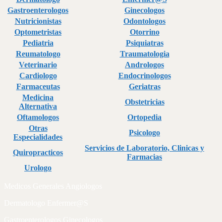
Gastroenterologos
Ginecologos
Nutricionistas
Odontologos
Optometristas
Otorrino
Pediatria
Psiquiatras
Reumatologo
Traumatologia
Veterinario
Andrologos
Cardiologo
Endocrinologos
Farmaceutas
Geriatras
Medicina
Obstetricias
Alternativa
Oftamologos
Ortopedia
Otras
Psicologo
Especialidades
Servicios de Laboratorio, Clinicas y
Quiropracticos
Farmacias
Urologo
Medicos Generales Angiologos
Dermatologo Enfermer@S
Gastroenterologos Ginecologos