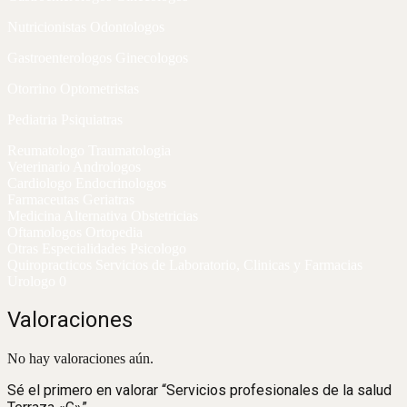
Nutricionistas Odontologos
Gastroenterologos Ginecologos
Otorrino Optometristas
Pediatria Psiquiatras
Reumatologo Traumatologia
Veterinario Andrologos
Cardiologo Endocrinologos
Farmaceutas Geriatras
Medicina Alternativa Obstetricias
Oftamologos Ortopedia
Otras Especialidades Psicologo
Quiropracticos Servicios de Laboratorio, Clinicas y Farmacias
Urologo 0
Valoraciones
No hay valoraciones aún.
Sé el primero en valorar “Servicios profesionales de la salud