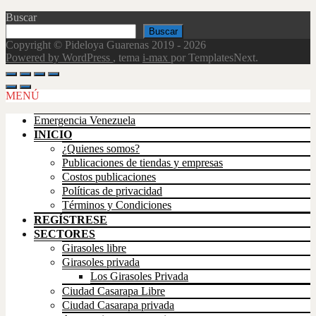
Buscar
Buscar
Copyright © Pideloya Guarenas 2019 - 2026
Powered by WordPress
, tema
i-max
por TemplatesNext.
Scroll
Up
MENÚ
Emergencia Venezuela
INICIO
¿Quienes somos?
Publicaciones de tiendas y empresas
Costos publicaciones
Políticas de privacidad
Términos y Condiciones
REGÍSTRESE
SECTORES
Girasoles libre
Girasoles privada
Los Girasoles Privada
Ciudad Casarapa Libre
Ciudad Casarapa privada