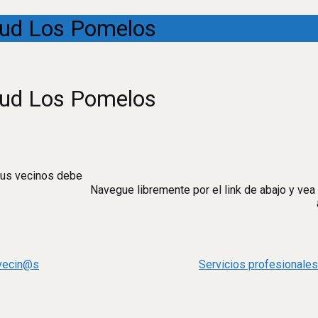
alud Los Pomelos
alud Los Pomelos
 sus vecinos debe
Navegue libremente por el link de abajo y vea
 vecin@s
Servicios profesionale