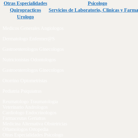
Otras Especialidades
Psicologo
Quiropracticos
Servicios de Laboratorio, Clinicas y Farma
Urologo
Medicos Generales Angiologos
Dermatologo Enfermer@S
Gastroenterologos Ginecologos
Nutricionistas Odontologos
Gastroenterologos Ginecologos
Otorrino Optometristas
Pediatria Psiquiatras
Reumatologo Traumatologia
Veterinario Andrologos
Cardiologo Endocrinologos
Farmaceutas Geriatras
Medicina Alternativa Obstetricias
Oftamologos Ortopedia
Otras Especialidades Psicologo