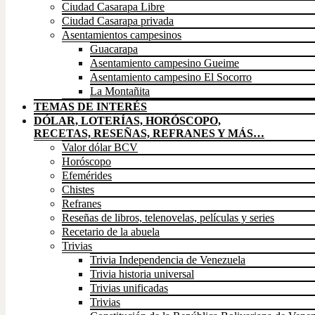
Ciudad Casarapa Libre
Ciudad Casarapa privada
Asentamientos campesinos
Guacarapa
Asentamiento campesino Gueime
Asentamiento campesino El Socorro
La Montañita
TEMAS DE INTERÉS
DÓLAR, LOTERÍAS, HORÓSCOPO,
RECETAS, RESEÑAS, REFRANES Y MÁS…
Valor dólar BCV
Horóscopo
Efemérides
Chistes
Refranes
Reseñas de libros, telenovelas, películas y series
Recetario de la abuela
Trivias
Trivia Independencia de Venezuela
Trivia historia universal
Trivias unificadas
Trivias