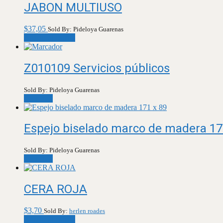
JABON MULTIUSO
$
37,05
Sold By: Pideloya Guarenas
Añadir al carrito
Z010109 Servicios públicos
Sold By: Pideloya Guarenas
Leer más
Espejo biselado marco de madera 17
Sold By: Pideloya Guarenas
Leer más
CERA ROJA
$
3,70
Sold By:
herlen roades
Añadir al carrito