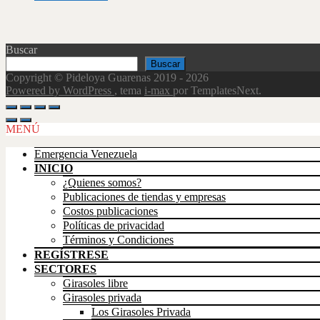
Buscar
Buscar
Copyright © Pideloya Guarenas 2019 - 2026
Powered by WordPress
, tema
i-max
por TemplatesNext.
Scroll
Up
MENÚ
Emergencia Venezuela
INICIO
¿Quienes somos?
Publicaciones de tiendas y empresas
Costos publicaciones
Políticas de privacidad
Términos y Condiciones
REGÍSTRESE
SECTORES
Girasoles libre
Girasoles privada
Los Girasoles Privada