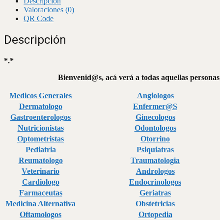
Descripción
Valoraciones (0)
QR Code
Descripción
*.*
Bienvenid@s, acá verá a todas aquellas personas 
Medicos Generales
Angiologos
Dermatologo
Enfermer@S
Gastroenterologos
Ginecologos
Nutricionistas
Odontologos
Optometristas
Otorrino
Pediatria
Psiquiatras
Reumatologo
Traumatologia
Veterinario
Andrologos
Cardiologo
Endocrinologos
Farmaceutas
Geriatras
Medicina Alternativa
Obstetricias
Oftamologos
Ortopedia