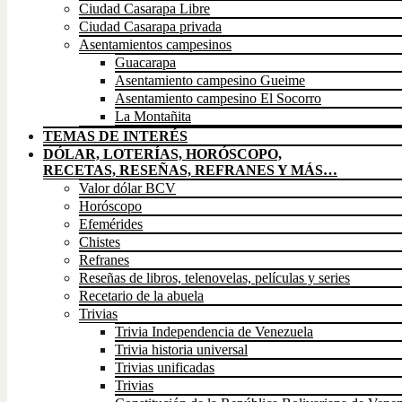
Ciudad Casarapa Libre
Ciudad Casarapa privada
Asentamientos campesinos
Guacarapa
Asentamiento campesino Gueime
Asentamiento campesino El Socorro
La Montañita
TEMAS DE INTERÉS
DÓLAR, LOTERÍAS, HORÓSCOPO,
RECETAS, RESEÑAS, REFRANES Y MÁS…
Valor dólar BCV
Horóscopo
Efemérides
Chistes
Refranes
Reseñas de libros, telenovelas, películas y series
Recetario de la abuela
Trivias
Trivia Independencia de Venezuela
Trivia historia universal
Trivias unificadas
Trivias