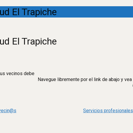
lud El Trapiche
lud El Trapiche
 sus vecinos debe
Navegue libremente por el link de abajo y vea
 vecin@s
Servicios profesionale