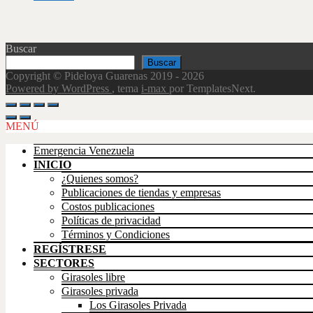
Buscar
Buscar
Copyright © Pideloya Guarenas 2019 - 2026
Powered by WordPress
, tema
i-max
por TemplatesNext.
Scroll
Up
MENÚ
Emergencia Venezuela
INICIO
¿Quienes somos?
Publicaciones de tiendas y empresas
Costos publicaciones
Políticas de privacidad
Términos y Condiciones
REGÍSTRESE
SECTORES
Girasoles libre
Girasoles privada
Los Girasoles Privada