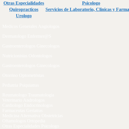
Otras Especialidades
Psicologo
Quiropracticos
Servicios de Laboratorio, Clinicas y Farma
Urologo
Medicos Generales Angiologos
Dermatologo Enfermer@S
Gastroenterologos Ginecologos
Nutricionistas Odontologos
Gastroenterologos Ginecologos
Otorrino Optometristas
Pediatria Psiquiatras
Reumatologo Traumatologia
Veterinario Andrologos
Cardiologo Endocrinologos
Farmaceutas Geriatras
Medicina Alternativa Obstetricias
Oftamologos Ortopedia
Otras Especialidades Psicologo