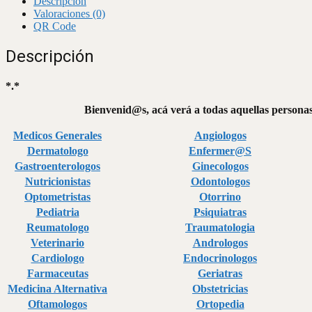
Descripción
Valoraciones (0)
QR Code
Descripción
*.*
Bienvenid@s, acá verá a todas aquellas personas 
Medicos Generales
Angiologos
Dermatologo
Enfermer@S
Gastroenterologos
Ginecologos
Nutricionistas
Odontologos
Optometristas
Otorrino
Pediatria
Psiquiatras
Reumatologo
Traumatologia
Veterinario
Andrologos
Cardiologo
Endocrinologos
Farmaceutas
Geriatras
Medicina Alternativa
Obstetricias
Oftamologos
Ortopedia