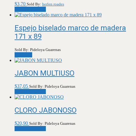
$
3,70
Sold By:
herlen roades
Añadir al carrito
Espejo biselado marco de madera
171 x 89
Sold By: Pideloya Guarenas
Leer más
JABON MULTIUSO
$
37,05
Sold By: Pideloya Guarenas
Añadir al carrito
CLORO JABONOSO
$
20,90
Sold By: Pideloya Guarenas
Añadir al carrito