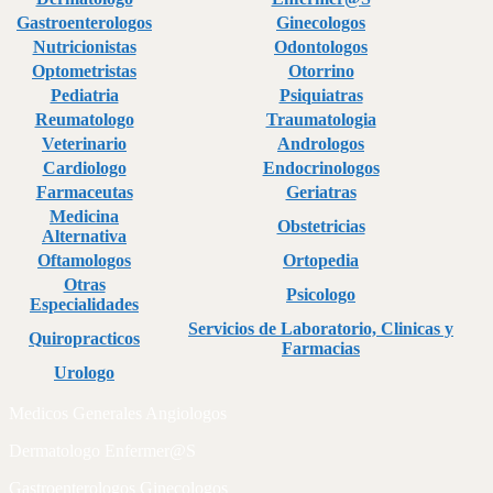
Gastroenterologos
Ginecologos
Nutricionistas
Odontologos
Optometristas
Otorrino
Pediatria
Psiquiatras
Reumatologo
Traumatologia
Veterinario
Andrologos
Cardiologo
Endocrinologos
Farmaceutas
Geriatras
Medicina
Obstetricias
Alternativa
Oftamologos
Ortopedia
Otras
Psicologo
Especialidades
Servicios de Laboratorio, Clinicas y
Quiropracticos
Farmacias
Urologo
Medicos Generales Angiologos
Dermatologo Enfermer@S
Gastroenterologos Ginecologos