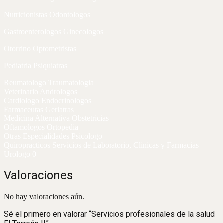
Nutricionistas Odontologos
Gastroenterologos Ginecologos
Otorrino Optometristas
Pediatria Psiquiatras
Reumatologo Traumatologia
Veterinario Andrologos
Cardiologo Endocrinologos
Farmaceutas Geriatras
Medicina Alternativa Obstetricias
Oftamologos Ortopedia
Otras Especialidades Psicologo
Quiropracticos Servicios de Laboratorio, Clinicas y Farmacias
Urologo 0
Valoraciones
No hay valoraciones aún.
Sé el primero en valorar “Servicios profesionales de la salud