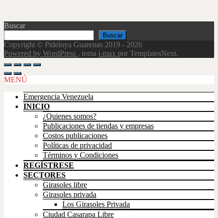
Buscar
Buscar
Copyright © Pideloya Guarenas 2019 - 2026
Powered by WordPress
, tema
i-max
por TemplatesNext.
Scroll
Up
MENÚ
Emergencia Venezuela
INICIO
¿Quienes somos?
Publicaciones de tiendas y empresas
Costos publicaciones
Políticas de privacidad
Términos y Condiciones
REGÍSTRESE
SECTORES
Girasoles libre
Girasoles privada
Los Girasoles Privada
Ciudad Casarapa Libre