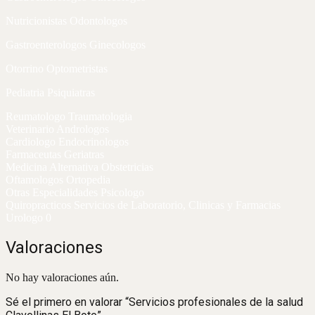
Nutricionistas Odontologos
Gastroenterologos Ginecologos
Otorrino Optometristas
Pediatria Psiquiatras
Reumatologo Traumatologia
Veterinario Andrologos
Cardiologo Endocrinologos
Farmaceutas Geriatras
Medicina Alternativa Obstetricias
Oftamologos Ortopedia
Otras Especialidades Psicologo
Quiropracticos Servicios de Laboratorio, Clinicas y Farmacias
Urologo 0
Valoraciones
No hay valoraciones aún.
Sé el primero en valorar “Servicios profesionales de la salud