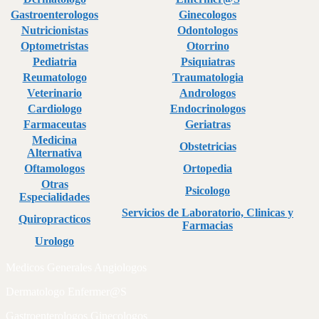
Gastroenterologos
Ginecologos
Nutricionistas
Odontologos
Optometristas
Otorrino
Pediatria
Psiquiatras
Reumatologo
Traumatologia
Veterinario
Andrologos
Cardiologo
Endocrinologos
Farmaceutas
Geriatras
Medicina
Obstetricias
Alternativa
Oftamologos
Ortopedia
Otras
Psicologo
Especialidades
Servicios de Laboratorio, Clinicas y
Quiropracticos
Farmacias
Urologo
Medicos Generales Angiologos
Dermatologo Enfermer@S
Gastroenterologos Ginecologos