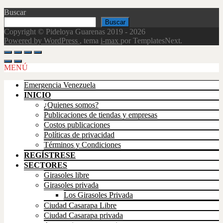
Buscar
Buscar
Copyright © Pideloya Guarenas 2019 - 2026
Powered by WordPress
, tema
i-max
por TemplatesNext.
Scroll
Up
MENÚ
Emergencia Venezuela
INICIO
¿Quienes somos?
Publicaciones de tiendas y empresas
Costos publicaciones
Políticas de privacidad
Términos y Condiciones
REGÍSTRESE
SECTORES
Girasoles libre
Girasoles privada
Los Girasoles Privada
Ciudad Casarapa Libre
Ciudad Casarapa privada