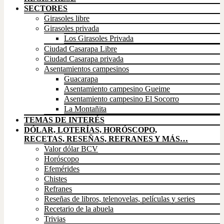
SECTORES
Girasoles libre
Girasoles privada
Los Girasoles Privada
Ciudad Casarapa Libre
Ciudad Casarapa privada
Asentamientos campesinos
Guacarapa
Asentamiento campesino Gueime
Asentamiento campesino El Socorro
La Montañita
TEMAS DE INTERÉS
DÓLAR, LOTERÍAS, HORÓSCOPO,
RECETAS, RESEÑAS, REFRANES Y MÁS…
Valor dólar BCV
Horóscopo
Efemérides
Chistes
Refranes
Reseñas de libros, telenovelas, películas y series
Recetario de la abuela
Trivias