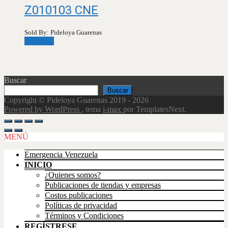
Z010103 CNE
Sold By: Pideloya Guarenas
Leer más
Buscar
Buscar
Copyright © Pideloya Guarenas 2019 - 2026
Powered by WordPress
, tema
i-max
por TemplatesNext.
Scroll
Up
MENÚ
Emergencia Venezuela
INICIO
¿Quienes somos?
Publicaciones de tiendas y empresas
Costos publicaciones
Políticas de privacidad
Términos y Condiciones
REGÍSTRESE