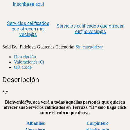
Inscríbase aquí
Servicios calificados
Servicios calificados que ofrecen
que ofrecen mis
otr@s vecin@s
vecin@s
Sold By: Pideloya Guarenas
Categoría:
Sin categorizar
Descripción
Valoraciones (0)
QR Code
Descripción
*.*
Bienvenid@s, acá verá a todas aquellas personas que quieren
ofrecer sus Servicios calificados en Terraza “D” solo haga click
sobre el rubro que desea.
Albañiles
Carpintero
Cerrajero
Electroauto