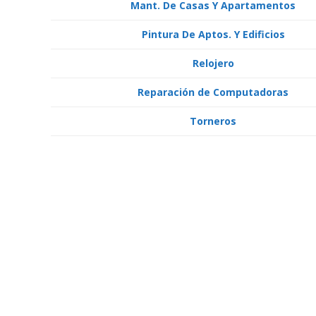
Mant. De Casas Y Apartamentos
Pintura De Aptos. Y Edificios
Relojero
Reparación de Computadoras
Torneros
Albañiles Carpintero
Cerrajero Electroauto
Herrería Jardinería
Latoneros Limpieza De Edificios
Mant. De Casas Y Apartamentos Mecánicos