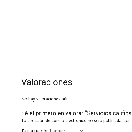
Pintura De Aptos. Y Edificios Plomero
Relojero Rep. De Artefactos Eléctricos
Reparación de Computadoras Scaner
Torneros
Valoraciones
No hay valoraciones aún.
Sé el primero en valorar “Servicios calific
Tu dirección de correo electrónico no será publicada.
Los 
Tu puntuación