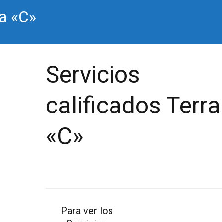
za «C»
Servicios
calificados Terr
«C»
Para ver los