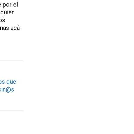
 por el
 quien
os
enas acá
dos que
cin@s