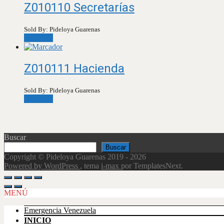
Z010110 Secretarías
Sold By: Pideloya Guarenas
Leer más
Z010111 Hacienda
Sold By: Pideloya Guarenas
Leer más
Buscar
Buscar
Copyright © Pideloya Guarenas 2019 - 2026
Powered by WordPress
, tema
i-max
por TemplatesNext.
Scroll
Up
MENÚ
Emergencia Venezuela
INICIO