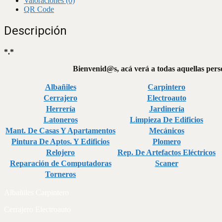
Valoraciones (0)
QR Code
Descripción
*.*
Bienvenid@s, acá verá a todas aquellas perso
Albañiles
Carpintero
Cerrajero
Electroauto
Herrería
Jardinería
Latoneros
Limpieza De Edificios
Mant. De Casas Y Apartamentos
Mecánicos
Pintura De Aptos. Y Edificios
Plomero
Relojero
Rep. De Artefactos Eléctricos
Reparación de Computadoras
Scaner
Torneros
Albañiles Carpintero
Cerrajero Electroauto