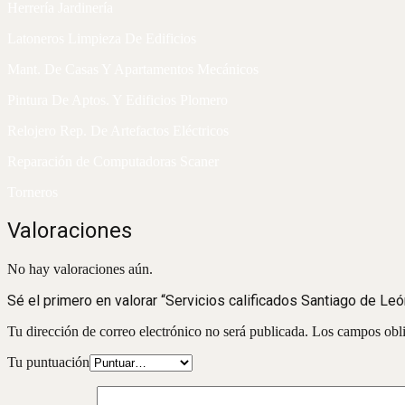
Herrería Jardinería
Latoneros Limpieza De Edificios
Mant. De Casas Y Apartamentos Mecánicos
Pintura De Aptos. Y Edificios Plomero
Relojero Rep. De Artefactos Eléctricos
Reparación de Computadoras Scaner
Torneros
Valoraciones
No hay valoraciones aún.
Sé el primero en valorar “Servicios calificados Santiago de Leó
Tu dirección de correo electrónico no será publicada.
Los campos obli
Tu puntuación