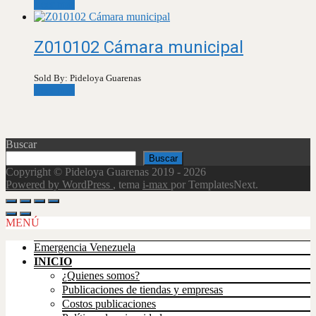
Leer más
Z010102 Cámara municipal
Sold By: Pideloya Guarenas
Leer más
Buscar
Buscar
Copyright © Pideloya Guarenas 2019 - 2026
Powered by WordPress
, tema
i-max
por TemplatesNext.
Scroll
Up
MENÚ
Emergencia Venezuela
INICIO
¿Quienes somos?
Publicaciones de tiendas y empresas
Costos publicaciones