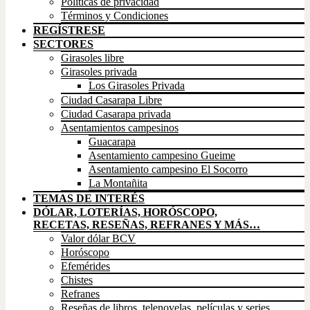
Políticas de privacidad
Términos y Condiciones
REGÍSTRESE
SECTORES
Girasoles libre
Girasoles privada
Los Girasoles Privada
Ciudad Casarapa Libre
Ciudad Casarapa privada
Asentamientos campesinos
Guacarapa
Asentamiento campesino Gueime
Asentamiento campesino El Socorro
La Montañita
TEMAS DE INTERÉS
DÓLAR, LOTERÍAS, HORÓSCOPO,
RECETAS, RESEÑAS, REFRANES Y MÁS…
Valor dólar BCV
Horóscopo
Efemérides
Chistes
Refranes
Reseñas de libros, telenovelas, películas y series