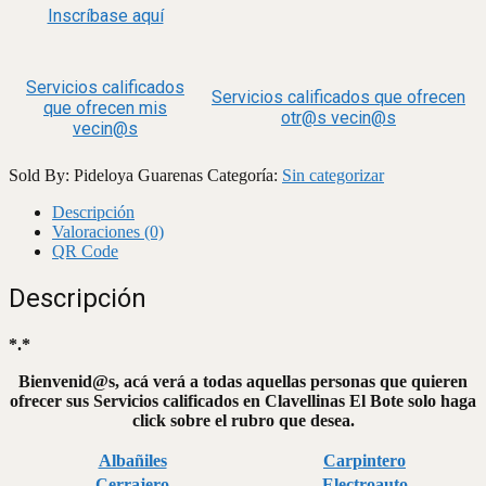
Inscríbase aquí
Servicios calificados
Servicios calificados que ofrecen
que ofrecen mis
otr@s vecin@s
vecin@s
Sold By: Pideloya Guarenas
Categoría:
Sin categorizar
Descripción
Valoraciones (0)
QR Code
Descripción
*.*
Bienvenid@s, acá verá a todas aquellas personas que quieren
ofrecer sus Servicios calificados en Clavellinas El Bote solo haga
click sobre el rubro que desea.
Albañiles
Carpintero
Cerrajero
Electroauto