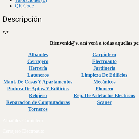
Valoraciones (0)
QR Code
Descripción
*.*
Bienvenid@s, acá verá a todas aquellas per
Albañiles
Carpintero
Cerrajero
Electroauto
Herrería
Jardinería
Latoneros
Limpieza De Edificios
Mant. De Casas Y Apartamentos
Mecánicos
Pintura De Aptos. Y Edificios
Plomero
Relojero
Rep. De Artefactos Eléctricos
Reparación de Computadoras
Scaner
Torneros
Albañiles Carpintero
Cerrajero Electroauto