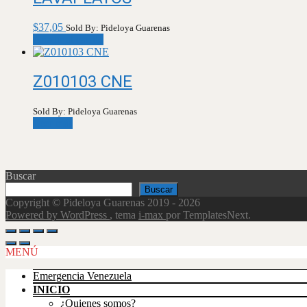
$
37,05
Sold By: Pideloya Guarenas
Añadir al carrito
Z010103 CNE
Sold By: Pideloya Guarenas
Leer más
Buscar
Buscar
Copyright © Pideloya Guarenas 2019 - 2026
Powered by WordPress
, tema
i-max
por TemplatesNext.
Scroll
Up
MENÚ
Emergencia Venezuela
INICIO
¿Quienes somos?