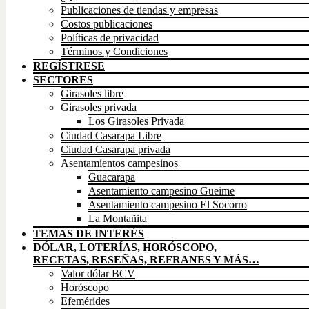
Publicaciones de tiendas y empresas
Costos publicaciones
Políticas de privacidad
Términos y Condiciones
REGÍSTRESE
SECTORES
Girasoles libre
Girasoles privada
Los Girasoles Privada
Ciudad Casarapa Libre
Ciudad Casarapa privada
Asentamientos campesinos
Guacarapa
Asentamiento campesino Gueime
Asentamiento campesino El Socorro
La Montañita
TEMAS DE INTERÉS
DÓLAR, LOTERÍAS, HORÓSCOPO,
RECETAS, RESEÑAS, REFRANES Y MÁS…
Valor dólar BCV
Horóscopo
Efemérides