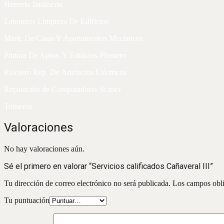
Herrería Jardinería
Latoneros Limpieza De Edificios
Mant. De Casas Y Apartamentos Mecánicos
Pintura De Aptos. Y Edificios Plomero
Relojero Rep. De Artefactos Eléctricos
Reparación de Computadoras Scaner
Torneros
Valoraciones
No hay valoraciones aún.
Sé el primero en valorar “Servicios calificados Cañaveral III”
Tu dirección de correo electrónico no será publicada.
Los campos obli
Tu puntuación