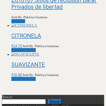
Z010107 Sitios de reclusión parar
Privados de libertad
Sold By: Pideloya Guarenas
Leer más
CITRONELA
$
24,70
Sold By: Pideloya Guarenas
Añadir al carrito
SUAVIZANTE
$
30,88
Sold By: Pideloya Guarenas
Añadir al carrito
Buscar
Buscar