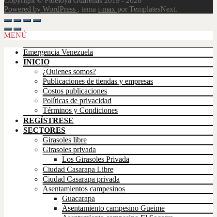
Copyright © Pideloya Guarenas 2019 - 2026
Powered by WordPress
, tema
i-max
por TemplatesNext.
Scroll
Up
MENÚ
Emergencia Venezuela
INICIO
¿Quienes somos?
Publicaciones de tiendas y empresas
Costos publicaciones
Políticas de privacidad
Términos y Condiciones
REGÍSTRESE
SECTORES
Girasoles libre
Girasoles privada
Los Girasoles Privada
Ciudad Casarapa Libre
Ciudad Casarapa privada
Asentamientos campesinos
Guacarapa
Asentamiento campesino Gueime