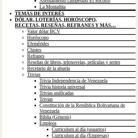
Asentamiento campesino El Socorro
La Montañita
TEMAS DE INTERÉS
DÓLAR, LOTERÍAS, HORÓSCOPO,
RECETAS, RESEÑAS, REFRANES Y MÁS…
Valor dólar BCV
Horóscopo
Efemérides
Chistes
Refranes
Reseñas de libros, telenovelas, películas y series
Recetario de la abuela
Trivias
Trivia Independencia de Venezuela
Trivia historia universal
Trivias unificadas
Trivias
Constitución de la República Bolivariana de
Venezuela
Biblia (Génesis)
Empleos
Curriculum al día (usuarios)
Curriculum al día (Empresas)