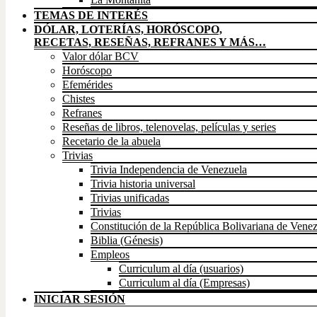
TEMAS DE INTERÉS
DÓLAR, LOTERÍAS, HORÓSCOPO,
RECETAS, RESEÑAS, REFRANES Y MÁS…
Valor dólar BCV
Horóscopo
Efemérides
Chistes
Refranes
Reseñas de libros, telenovelas, películas y series
Recetario de la abuela
Trivias
Trivia Independencia de Venezuela
Trivia historia universal
Trivias unificadas
Trivias
Constitución de la República Bolivariana de Vene
Biblia (Génesis)
Empleos
Curriculum al día (usuarios)
Curriculum al día (Empresas)
INICIAR SESIÓN