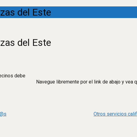
azas del Este
azas del Este
vecinos debe
Navegue libremente por el link de abajo y vea 
n@s
Otros servicios cal