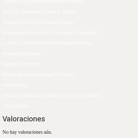
Trámites Digitales Instalación de Software
Servicios Streaming Cursos Y Talleres
Vendedores Servicios Para Mascotas
Repostería Servicios De Fotocopias E Impresión
Cortes Y Costuras Belleza E Higiene Personal
Peluquería Barbería
Manicure Pedicure
Masaje Reductores Fiestas Y Eventos
Gastronomía
Servicios Multiples (Toderos) Bote De Escombros
Otros Oficios
Valoraciones
No hay valoraciones aún.