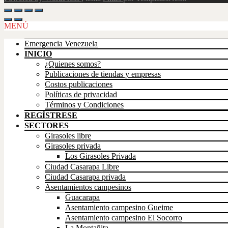
Scroll
Up
MENÚ
Emergencia Venezuela
INICIO
¿Quienes somos?
Publicaciones de tiendas y empresas
Costos publicaciones
Políticas de privacidad
Términos y Condiciones
REGÍSTRESE
SECTORES
Girasoles libre
Girasoles privada
Los Girasoles Privada
Ciudad Casarapa Libre
Ciudad Casarapa privada
Asentamientos campesinos
Guacarapa
Asentamiento campesino Gueime
Asentamiento campesino El Socorro
La Montañita