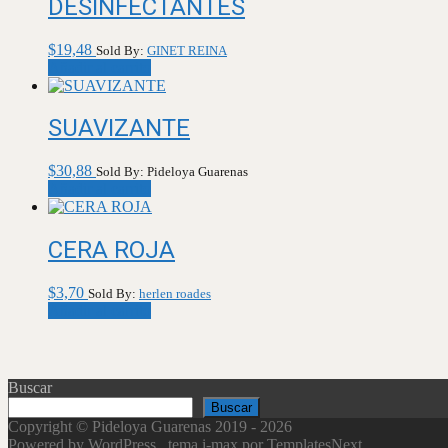
DESINFECTANTES
$
19,48
Sold By:
GINET REINA
Añadir al carrito
SUAVIZANTE
$
30,88
Sold By: Pideloya Guarenas
Añadir al carrito
CERA ROJA
$
3,70
Sold By:
herlen roades
Añadir al carrito
Buscar
Buscar
Copyright © Pideloya Guarenas 2019 - 2026
Powered by WordPress
, tema
i-max
por TemplatesNext.