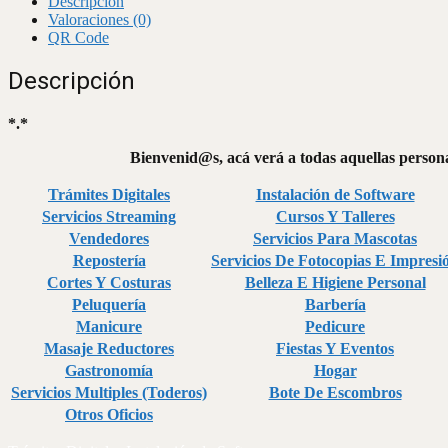
Descripción
Valoraciones (0)
QR Code
Descripción
*.*
Bienvenid@s, acá verá a todas aquellas personas
Trámites Digitales
Instalación de Software
Servicios Streaming
Cursos Y Talleres
Vendedores
Servicios Para Mascotas
Repostería
Servicios De Fotocopias E Impresi
Cortes Y Costuras
Belleza E Higiene Personal
Peluquería
Barbería
Manicure
Pedicure
Masaje Reductores
Fiestas Y Eventos
Gastronomía
Hogar
Servicios Multiples (Toderos)
Bote De Escombros
Otros Oficios