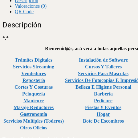
Descripción
Valoraciones (0)
QR Code
Descripción
*.*
Bienvenid@s, acá verá a todas aquellas perso
Trámites Digitales
Instalación de Software
Servicios Streaming
Cursos Y Talleres
Vendedores
Servicios Para Mascotas
Repostería
Servicios De Fotocopias E Impresi
Cortes Y Costuras
Belleza E Higiene Personal
Peluquería
Barbería
Manicure
Pedicure
Masaje Reductores
Fiestas Y Eventos
Gastronomía
Hogar
Servicios Multiples (Toderos)
Bote De Escombros
Otros Oficios