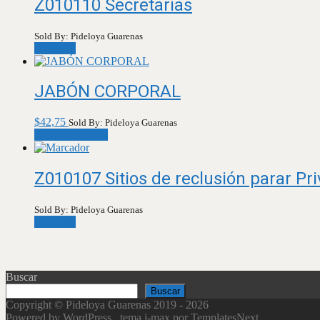
Z010110 Secretarías
Sold By: Pideloya Guarenas
Leer más
JABÓN CORPORAL
$
42,75
Sold By: Pideloya Guarenas
Añadir al carrito
Z010107 Sitios de reclusión parar Pri
Sold By: Pideloya Guarenas
Leer más
Buscar
Buscar
Copyright © Pideloya Guarenas 2019 - 2026
Powered by WordPress
, tema
i-max
por TemplatesNext.