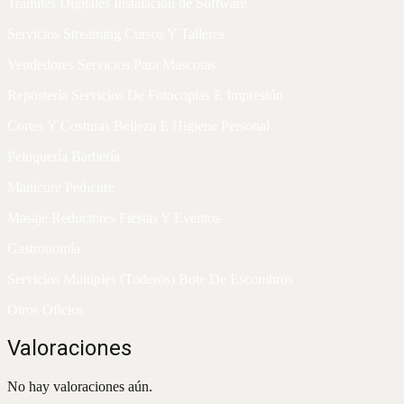
Trámites Digitales Instalación de Software
Servicios Streaming Cursos Y Talleres
Vendedores Servicios Para Mascotas
Repostería Servicios De Fotocopias E Impresión
Cortes Y Costuras Belleza E Higiene Personal
Peluquería Barbería
Manicure Pedicure
Masaje Reductores Fiestas Y Eventos
Gastronomía
Servicios Multiples (Toderos) Bote De Escombros
Otros Oficios
Valoraciones
No hay valoraciones aún.