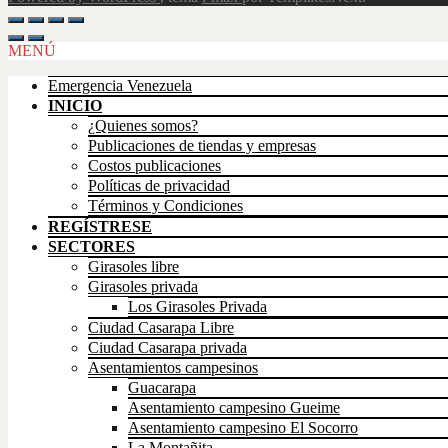
Scroll
Up
MENÚ
Emergencia Venezuela
INICIO
¿Quienes somos?
Publicaciones de tiendas y empresas
Costos publicaciones
Políticas de privacidad
Términos y Condiciones
REGÍSTRESE
SECTORES
Girasoles libre
Girasoles privada
Los Girasoles Privada
Ciudad Casarapa Libre
Ciudad Casarapa privada
Asentamientos campesinos
Guacarapa
Asentamiento campesino Gueime
Asentamiento campesino El Socorro
La Montañita