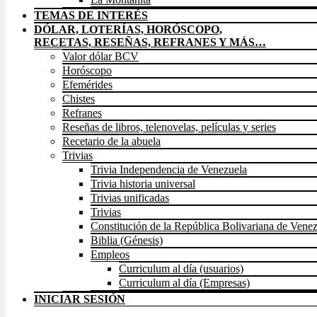
TEMAS DE INTERÉS
DÓLAR, LOTERÍAS, HORÓSCOPO,
RECETAS, RESEÑAS, REFRANES Y MÁS…
Valor dólar BCV
Horóscopo
Efemérides
Chistes
Refranes
Reseñas de libros, telenovelas, películas y series
Recetario de la abuela
Trivias
Trivia Independencia de Venezuela
Trivia historia universal
Trivias unificadas
Trivias
Constitución de la República Bolivariana de Vene
Biblia (Génesis)
Empleos
Curriculum al día (usuarios)
Curriculum al día (Empresas)
INICIAR SESIÓN