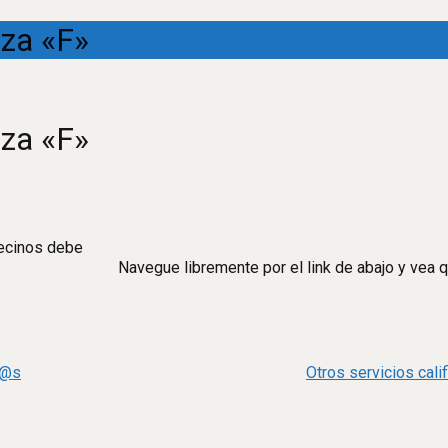
aza «F»
aza «F»
vecinos debe
Navegue libremente por el link de abajo y vea 
n@s
Otros servicios cal