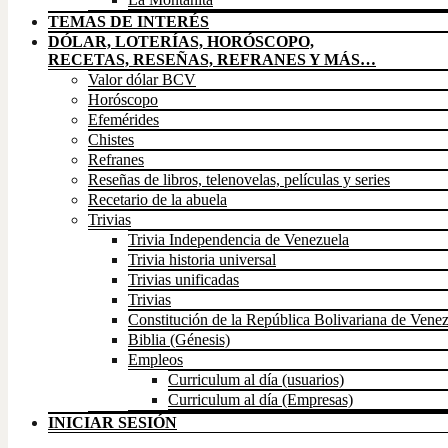
TEMAS DE INTERÉS
DÓLAR, LOTERÍAS, HORÓSCOPO,
RECETAS, RESEÑAS, REFRANES Y MÁS…
Valor dólar BCV
Horóscopo
Efemérides
Chistes
Refranes
Reseñas de libros, telenovelas, películas y series
Recetario de la abuela
Trivias
Trivia Independencia de Venezuela
Trivia historia universal
Trivias unificadas
Trivias
Constitución de la República Bolivariana de Vene
Biblia (Génesis)
Empleos
Curriculum al día (usuarios)
Curriculum al día (Empresas)
INICIAR SESIÓN