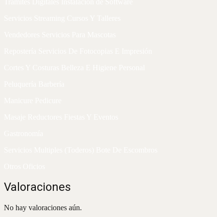
Trámites Digitales Instalación de Software
Servicios Streaming Cursos Y Talleres
Vendedores Servicios Para Mascotas
Repostería Servicios De Fotocopias E Impresión
Cortes Y Costuras Belleza E Higiene Personal
Peluquería Barbería
Manicure Pedicure
Masaje Reductores Fiestas Y Eventos
Gastronomía
Servicios Multiples (Toderos) Bote De Escombros
Otros Oficios
Valoraciones
No hay valoraciones aún.