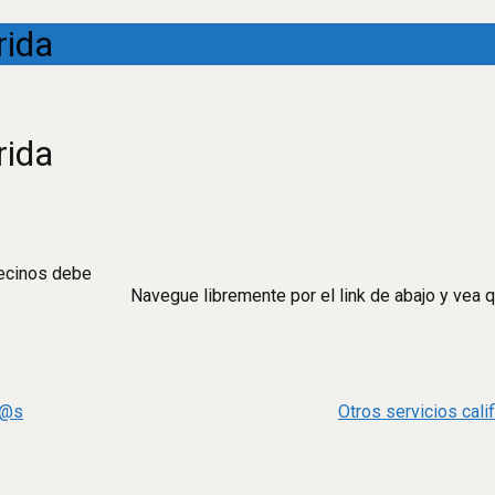
rida
rida
vecinos debe
Navegue libremente por el link de abajo y vea 
n@s
Otros servicios cal