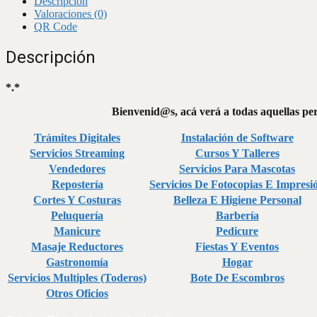
Descripción
Valoraciones (0)
QR Code
Descripción
*.*
Bienvenid@s, acá verá a todas aquellas pers
Trámites Digitales
Instalación de Software
Servicios Streaming
Cursos Y Talleres
Vendedores
Servicios Para Mascotas
Repostería
Servicios De Fotocopias E Impresi
Cortes Y Costuras
Belleza E Higiene Personal
Peluquería
Barbería
Manicure
Pedicure
Masaje Reductores
Fiestas Y Eventos
Gastronomía
Hogar
Servicios Multiples (Toderos)
Bote De Escombros
Otros Oficios