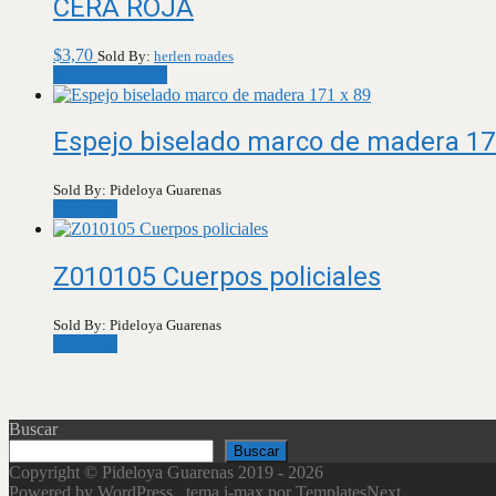
CERA ROJA
$
3,70
Sold By:
herlen roades
Añadir al carrito
Espejo biselado marco de madera 17
Sold By: Pideloya Guarenas
Leer más
Z010105 Cuerpos policiales
Sold By: Pideloya Guarenas
Leer más
Buscar
Buscar
Copyright © Pideloya Guarenas 2019 - 2026
Powered by WordPress
, tema
i-max
por TemplatesNext.