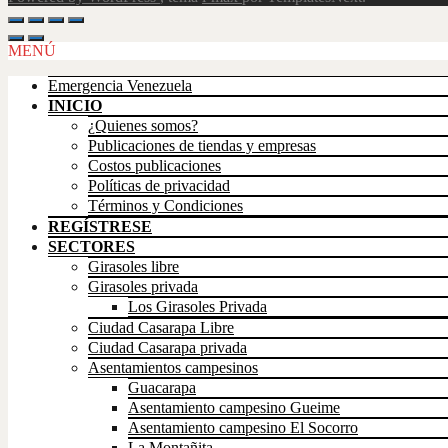
Scroll
Up
MENÚ
Emergencia Venezuela
INICIO
¿Quienes somos?
Publicaciones de tiendas y empresas
Costos publicaciones
Políticas de privacidad
Términos y Condiciones
REGÍSTRESE
SECTORES
Girasoles libre
Girasoles privada
Los Girasoles Privada
Ciudad Casarapa Libre
Ciudad Casarapa privada
Asentamientos campesinos
Guacarapa
Asentamiento campesino Gueime
Asentamiento campesino El Socorro
La Montañita