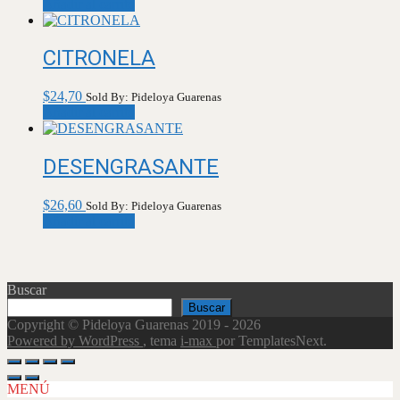
Añadir al carrito
CITRONELA
$
24,70
Sold By: Pideloya Guarenas
Añadir al carrito
DESENGRASANTE
$
26,60
Sold By: Pideloya Guarenas
Añadir al carrito
Buscar
Buscar
Copyright © Pideloya Guarenas 2019 - 2026
Powered by WordPress
, tema
i-max
por TemplatesNext.
Scroll
Up
MENÚ