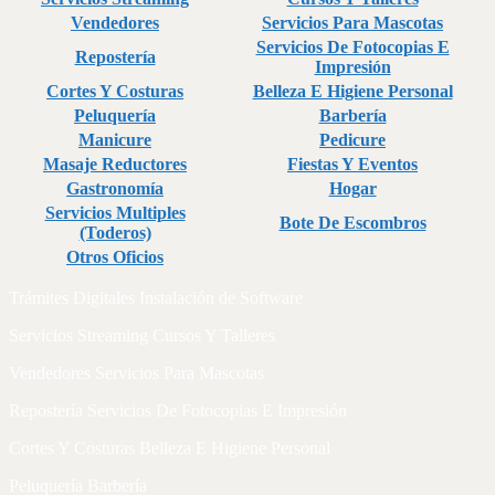
Vendedores
Servicios Para Mascotas
Servicios De Fotocopias E
Repostería
Impresión
Cortes Y Costuras
Belleza E Higiene Personal
Peluquería
Barbería
Manicure
Pedicure
Masaje Reductores
Fiestas Y Eventos
Gastronomía
Hogar
Servicios Multiples
Bote De Escombros
(Toderos)
Otros Oficios
Trámites Digitales Instalación de Software
Servicios Streaming Cursos Y Talleres
Vendedores Servicios Para Mascotas
Repostería Servicios De Fotocopias E Impresión
Cortes Y Costuras Belleza E Higiene Personal
Peluquería Barbería