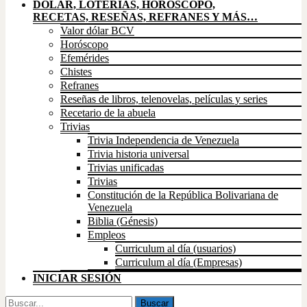
DÓLAR, LOTERÍAS, HORÓSCOPO,
RECETAS, RESEÑAS, REFRANES Y MÁS…
Valor dólar BCV
Horóscopo
Efemérides
Chistes
Refranes
Reseñas de libros, telenovelas, películas y series
Recetario de la abuela
Trivias
Trivia Independencia de Venezuela
Trivia historia universal
Trivias unificadas
Trivias
Constitución de la República Bolivariana de
Venezuela
Biblia (Génesis)
Empleos
Curriculum al día (usuarios)
Curriculum al día (Empresas)
INICIAR SESIÓN
Buscar