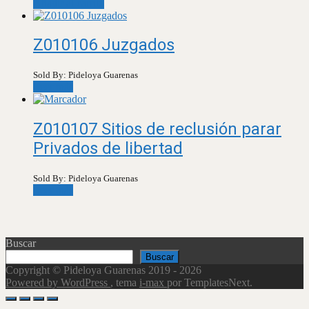
Añadir al carrito
Z010106 Juzgados
Sold By: Pideloya Guarenas
Leer más
Z010107 Sitios de reclusión parar
Privados de libertad
Sold By: Pideloya Guarenas
Leer más
Buscar
Buscar
Copyright © Pideloya Guarenas 2019 - 2026
Powered by WordPress
, tema
i-max
por TemplatesNext.
Scroll
Up