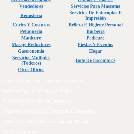
Vendedores
Servicios Para Mascotas
Servicios De Fotocopias E
Repostería
Impresión
Cortes Y Costuras
Belleza E Higiene Personal
Peluquería
Barbería
Manicure
Pedicure
Masaje Reductores
Fiestas Y Eventos
Gastronomía
Hogar
Servicios Multiples
Bote De Escombros
(Toderos)
Otros Oficios
Trámites Digitales Instalación de Software
Servicios Streaming Cursos Y Talleres
Vendedores Servicios Para Mascotas
Repostería Servicios De Fotocopias E Impresión
Cortes Y Costuras Belleza E Higiene Personal
Peluquería Barbería