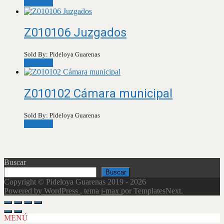
Leer más
Z010106 Juzgados
Sold By: Pideloya Guarenas
Leer más
Z010102 Cámara municipal
Sold By: Pideloya Guarenas
Leer más
Buscar
Buscar
Copyright © Pideloya Guarenas 2019 - 2026
Powered by WordPress
, tema
i-max
por TemplatesNext.
Scroll
Up
MENÚ