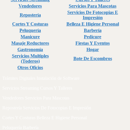
Vendedores
Servicios Para Mascotas
Servicios De Fotocopias E
Repostería
Impresión
Cortes Y Costuras
Belleza E Higiene Personal
Peluquería
Barbería
Manicure
Pedicure
Masaje Reductores
Fiestas Y Eventos
Gastronomía
Hogar
Servicios Multiples
Bote De Escombros
(Toderos)
Otros Oficios
Trámites Digitales Instalación de Software
Servicios Streaming Cursos Y Talleres
Vendedores Servicios Para Mascotas
Repostería Servicios De Fotocopias E Impresión
Cortes Y Costuras Belleza E Higiene Personal
Peluquería Barbería