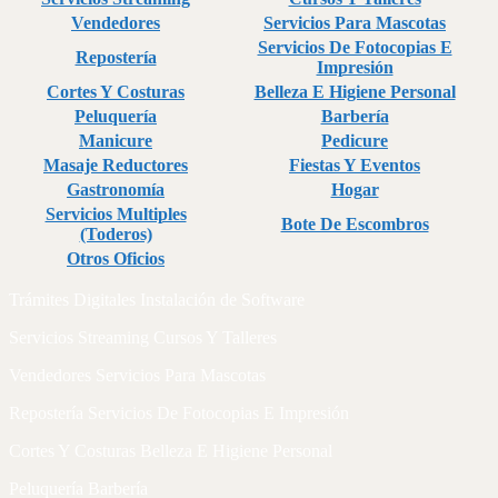
Vendedores
Servicios Para Mascotas
Servicios De Fotocopias E
Repostería
Impresión
Cortes Y Costuras
Belleza E Higiene Personal
Peluquería
Barbería
Manicure
Pedicure
Masaje Reductores
Fiestas Y Eventos
Gastronomía
Hogar
Servicios Multiples
Bote De Escombros
(Toderos)
Otros Oficios
Trámites Digitales Instalación de Software
Servicios Streaming Cursos Y Talleres
Vendedores Servicios Para Mascotas
Repostería Servicios De Fotocopias E Impresión
Cortes Y Costuras Belleza E Higiene Personal
Peluquería Barbería