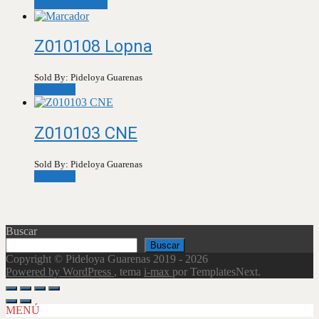
Añadir al carrito
Z010108 Lopna
Sold By: Pideloya Guarenas
Leer más
Z010103 CNE
Sold By: Pideloya Guarenas
Leer más
Buscar
Buscar
Copyright © Pideloya Guarenas 2019 - 2026
Powered by WordPress
, tema
i-max
por TemplatesNext.
Scroll
Up
MENÚ