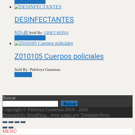
Añadir al carrito
DESINFECTANTES
$
19,48
Sold By:
GINET REINA
Añadir al carrito
Z010105 Cuerpos policiales
Sold By: Pideloya Guarenas
Leer más
Buscar
Buscar
Copyright © Pideloya Guarenas 2019 - 2026
Powered by WordPress
, tema
i-max
por TemplatesNext.
Scroll
Up
MENÚ