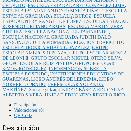
RICARDO MONTILLA
,
ESCUELA BÁSICA SENOBIA V
CHIQUITO
,
ESCUELA ESTADAL ABEL GONZÁLEZ LIMA
,
ESCUELA ESTADAL ANTONIO MARÍA PIÑATE
,
ESCUELA
ESTADAL GRADUADA EULALIA BUROZ
,
ESCUELA
ESTADAL NERY RANGEL DE LÓPEZ
,
ESCUELA ESTADAL
ROSENDO URPIANO ARMAS
,
ESCUELA MARTIN VERA
GUERRA
,
ESCUELA NACIONAL EL TAMARINDO
,
ESCUELA NACIONAL GRADUADA JUDITH DALO
SANSÓN
,
ESCUELA PRIMARIA CREACIÓN TRAPICHITO
,
ESCUELA TÉCNICA RUBÉN GONZÁLEZ
,
GRUPO
ESCOLAR AMBROSIO PLAZA
,
GRUPO ESCOLAR MENCA
DE LEONI II
,
GRUPO ESCOLAR MIGUEL OTERO SILVA
,
GRUPO ESCOLAR RUIZ PINEDA
,
GRUPO ESCOLAR
SIMÓN RODRÍGUEZ
,
INFORMACION SOBRE LA
ESCUELA ROSENDO
,
INSTITUCIONES EDUCATIVAS DE
GUARENAS
,
LICEO ANDRÉS DE LEDEZMA
,
LICEO
NORBERTO PRADO
,
PREESCOLAR YOLANDA
MARTÍNEZ
,
Sin categorizar
,
UNIDAD BÁSICA EDUCATIVA
ALBERTO S VERA
,
UNIDAD EDUCATIVA REGULO RICO
Descripción
Valoraciones (0)
QR Code
Descripción