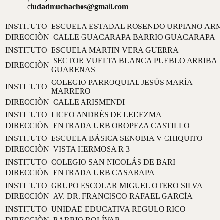
ciudadmuchachos@gmail.com
INSTITUTO
ESCUELA ESTADAL ROSENDO URPIANO AR
DIRECCIÒN
CALLE GUACARAPA BARRIO GUACARAPA
INSTITUTO
ESCUELA MARTIN VERA GUERRA
SECTOR VUELTA BLANCA PUEBLO ARRIBA
DIRECCIÒN
GUARENAS
COLEGIO PARROQUIAL JESÚS MARÍA
INSTITUTO
MARRERO
DIRECCIÒN
CALLE ARISMENDI
INSTITUTO
LICEO ANDRÉS DE LEDEZMA
DIRECCIÒN
ENTRADA URB OROPEZA CASTILLO
INSTITUTO
ESCUELA BÁSICA SENOBIA V CHIQUITO
DIRECCIÒN
VISTA HERMOSA R 3
INSTITUTO
COLEGIO SAN NICOLÁS DE BARI
DIRECCIÒN
ENTRADA URB CASARAPA
INSTITUTO
GRUPO ESCOLAR MIGUEL OTERO SILVA
DIRECCIÒN
AV. DR. FRANCISCO RAFAEL GARCÍA
INSTITUTO
UNIDAD EDUCATIVA REGULO RICO
DIRECCIÒN
BARRIO BOLÍVAR