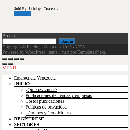
Sold By: Pideloya Guarenas
Leer más
Buscar
Buscar
Copyright © Pideloya Guarenas 2019 - 2026
Powered by WordPress
, tema
i-max
por TemplatesNext.
Scroll
Up
MENÚ
Emergencia Venezuela
INICIO
¿Quienes somos?
Publicaciones de tiendas y empresas
Costos publicaciones
Políticas de privacidad
Términos y Condiciones
REGÍSTRESE
SECTORES