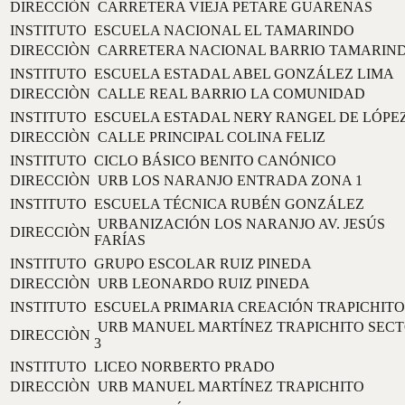
DIRECCIÒN
CARRETERA VIEJA PETARE GUARENAS
INSTITUTO
ESCUELA NACIONAL EL TAMARINDO
DIRECCIÒN
CARRETERA NACIONAL BARRIO TAMARIN
INSTITUTO
ESCUELA ESTADAL ABEL GONZÁLEZ LIMA
DIRECCIÒN
CALLE REAL BARRIO LA COMUNIDAD
INSTITUTO
ESCUELA ESTADAL NERY RANGEL DE LÓPE
DIRECCIÒN
CALLE PRINCIPAL COLINA FELIZ
INSTITUTO
CICLO BÁSICO BENITO CANÓNICO
DIRECCIÒN
URB LOS NARANJO ENTRADA ZONA 1
INSTITUTO
ESCUELA TÉCNICA RUBÉN GONZÁLEZ
URBANIZACIÓN LOS NARANJO AV. JESÚS
DIRECCIÒN
FARÍAS
INSTITUTO
GRUPO ESCOLAR RUIZ PINEDA
DIRECCIÒN
URB LEONARDO RUIZ PINEDA
INSTITUTO
ESCUELA PRIMARIA CREACIÓN TRAPICHITO
URB MANUEL MARTÍNEZ TRAPICHITO SEC
DIRECCIÒN
3
INSTITUTO
LICEO NORBERTO PRADO
DIRECCIÒN
URB MANUEL MARTÍNEZ TRAPICHITO