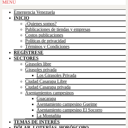
Scroll
MENÚ
Up
Emergencia Venezuela
INICIO
¿Quienes somos?
Publicaciones de tiendas y empresas
Costos publicaciones
Políticas de privacidad
Términos y Condiciones
REGÍSTRESE
SECTORES
Girasoles libre
Girasoles privada
Los Girasoles Privada
Ciudad Casarapa Libre
Ciudad Casarapa privada
Asentamientos campesinos
Guacarapa
Asentamiento campesino Gueime
Asentamiento campesino El Socorro
La Montañita
TEMAS DE INTERÉS
DÓLAR, LOTERÍAS, HORÓSCOPO,