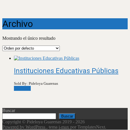
Archivo
Mostrando el único resultado
Instituciones Educativas Públicas
Sold By: Pideloya Guarenas
Leer más
Buscar
Buscar
Copyright © Pideloya Guarenas 2019 - 2026
Powered by WordPress
, tema
i-max
por TemplatesNext.