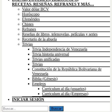
RECETAS, RESEÑAS, REFRANES Y MÁS…
Valor dólar BCV
Horóscopo
Efemérides
Chistes
Refranes
Reseñas de libros, telenovelas, películas y series
Recetario de la abuela
Trivias
Trivia Independencia de Venezuela
Trivia historia universal
Trivias unificadas
Trivias
Constitución de la República Bolivariana de
Venezuela
Biblia (Génesis)
Empleos
Curriculum al día (usuarios)
Curriculum al día (Empresas)
INICIAR SESIÓN
Buscar