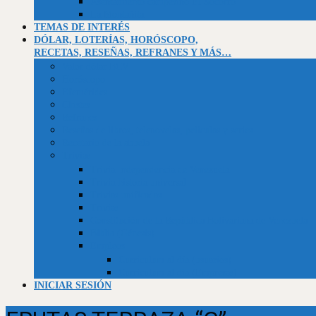
Asentamiento campesino El Socorro
La Montañita
TEMAS DE INTERÉS
DÓLAR, LOTERÍAS, HORÓSCOPO,
RECETAS, RESEÑAS, REFRANES Y MÁS…
Valor dólar BCV
Horóscopo
Efemérides
Chistes
Refranes
Reseñas de libros, telenovelas, películas y series
Recetario de la abuela
Trivias
Trivia Independencia de Venezuela
Trivia historia universal
Trivias unificadas
Trivias
Constitución de la República Bolivariana de Venezuela
Biblia (Génesis)
Empleos
Curriculum al día (usuarios)
Curriculum al día (Empresas)
INICIAR SESIÓN