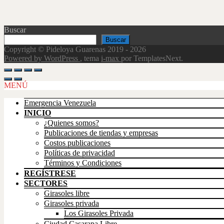
Buscar
Buscar
Copyright © Pideloya Guarenas 2019 - 2026
Powered by WordPress
, tema
i-max
por TemplatesNext.
Scroll
Up
MENÚ
Emergencia Venezuela
INICIO
¿Quienes somos?
Publicaciones de tiendas y empresas
Costos publicaciones
Políticas de privacidad
Términos y Condiciones
REGÍSTRESE
SECTORES
Girasoles libre
Girasoles privada
Los Girasoles Privada
Ciudad Casarapa Libre