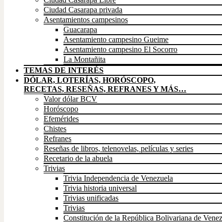
Ciudad Casarapa privada
Asentamientos campesinos
Guacarapa
Asentamiento campesino Gueime
Asentamiento campesino El Socorro
La Montañita
TEMAS DE INTERÉS
DÓLAR, LOTERÍAS, HORÓSCOPO,
RECETAS, RESEÑAS, REFRANES Y MÁS…
Valor dólar BCV
Horóscopo
Efemérides
Chistes
Refranes
Reseñas de libros, telenovelas, películas y series
Recetario de la abuela
Trivias
Trivia Independencia de Venezuela
Trivia historia universal
Trivias unificadas
Trivias
Constitución de la República Bolivariana de Vene