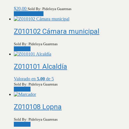
$
20,00
Sold By: Pideloya Guarenas
Añadir al carrito
Z010102 Cámara municipal
Sold By: Pideloya Guarenas
Leer más
Z010101 Alcaldía
Valorado en
5.00
de 5
Sold By: Pideloya Guarenas
Leer más
Z010108 Lopna
Sold By: Pideloya Guarenas
Leer más