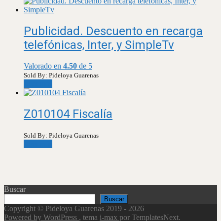
Publicidad. Descuento en recarga
telefónicas, Inter, y SimpleTv
Valorado en
4.50
de 5
Sold By: Pideloya Guarenas
Leer más
Z010104 Fiscalía
Sold By: Pideloya Guarenas
Leer más
Buscar
Buscar
Copyright © Pideloya Guarenas 2019 - 2026
Powered by WordPress
, tema
i-max
por TemplatesNext.