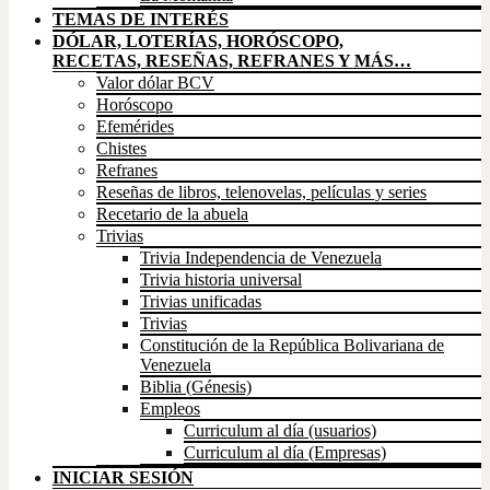
TEMAS DE INTERÉS
DÓLAR, LOTERÍAS, HORÓSCOPO,
RECETAS, RESEÑAS, REFRANES Y MÁS…
Valor dólar BCV
Horóscopo
Efemérides
Chistes
Refranes
Reseñas de libros, telenovelas, películas y series
Recetario de la abuela
Trivias
Trivia Independencia de Venezuela
Trivia historia universal
Trivias unificadas
Trivias
Constitución de la República Bolivariana de
Venezuela
Biblia (Génesis)
Empleos
Curriculum al día (usuarios)
Curriculum al día (Empresas)
INICIAR SESIÓN