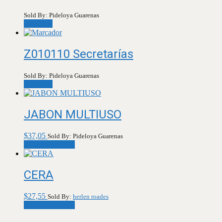
Sold By: Pideloya Guarenas
Leer más
Z010110 Secretarías
Sold By: Pideloya Guarenas
Leer más
JABON MULTIUSO
$
37,05
Sold By: Pideloya Guarenas
Añadir al carrito
CERA
$
27,55
Sold By:
herlen roades
Añadir al carrito