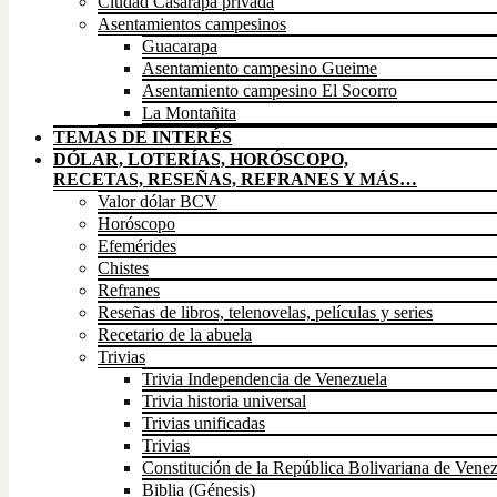
Ciudad Casarapa privada
Asentamientos campesinos
Guacarapa
Asentamiento campesino Gueime
Asentamiento campesino El Socorro
La Montañita
TEMAS DE INTERÉS
DÓLAR, LOTERÍAS, HORÓSCOPO,
RECETAS, RESEÑAS, REFRANES Y MÁS…
Valor dólar BCV
Horóscopo
Efemérides
Chistes
Refranes
Reseñas de libros, telenovelas, películas y series
Recetario de la abuela
Trivias
Trivia Independencia de Venezuela
Trivia historia universal
Trivias unificadas
Trivias
Constitución de la República Bolivariana de Vene
Biblia (Génesis)