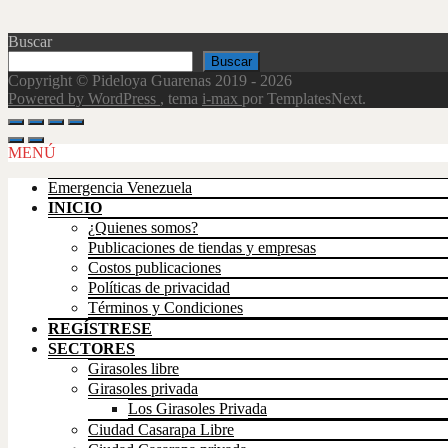
Buscar
Buscar
Copyright © Pideloya Guarenas 2019 - 2026
Powered by WordPress
, tema
i-max
por TemplatesNext.
Scroll
Up
MENÚ
Emergencia Venezuela
INICIO
¿Quienes somos?
Publicaciones de tiendas y empresas
Costos publicaciones
Políticas de privacidad
Términos y Condiciones
REGÍSTRESE
SECTORES
Girasoles libre
Girasoles privada
Los Girasoles Privada
Ciudad Casarapa Libre