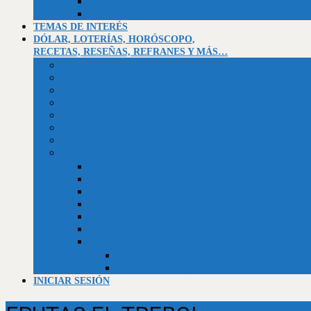
Asentamiento campesino El Socorro
La Montañita
TEMAS DE INTERÉS
DÓLAR, LOTERÍAS, HORÓSCOPO,
RECETAS, RESEÑAS, REFRANES Y MÁS…
Valor dólar BCV
Horóscopo
Efemérides
Chistes
Refranes
Reseñas de libros, telenovelas, películas y series
Recetario de la abuela
Trivias
Trivia Independencia de Venezuela
Trivia historia universal
Trivias unificadas
Trivias
Constitución de la República Bolivariana de Venezuela
Biblia (Génesis)
Empleos
Curriculum al día (usuarios)
Curriculum al día (Empresas)
INICIAR SESIÓN