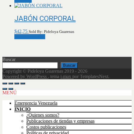
Leer más
JABÓN CORPORAL
$
42,75
Sold By: Pideloya Guarenas
Añadir al carrito
Buscar
Buscar
Copyright © Pideloya Guarenas 2019 - 2026
Powered by WordPress
, tema
i-max
por TemplatesNext.
Scroll
Up
MENÚ
Emergencia Venezuela
INICIO
¿Quienes somos?
Publicaciones de tiendas y empresas
Costos publicaciones
Políticas de privacidad