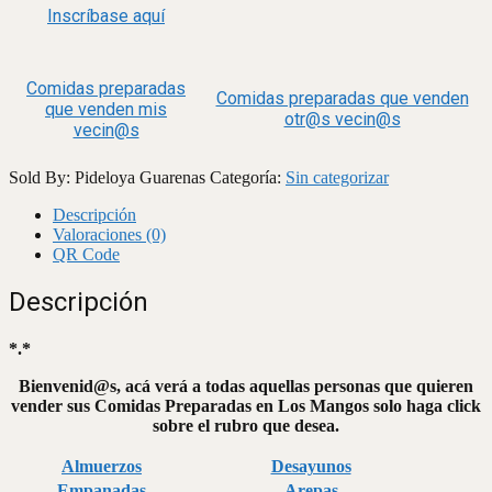
Inscríbase aquí
Comidas preparadas
Comidas preparadas que venden
que venden mis
otr@s vecin@s
vecin@s
Sold By: Pideloya Guarenas
Categoría:
Sin categorizar
Descripción
Valoraciones (0)
QR Code
Descripción
*.*
Bienvenid@s, acá verá a todas aquellas personas que quieren
vender sus Comidas Preparadas en Los Mangos solo haga click
sobre el rubro que desea.
Almuerzos
Desayunos
Empanadas
Arepas