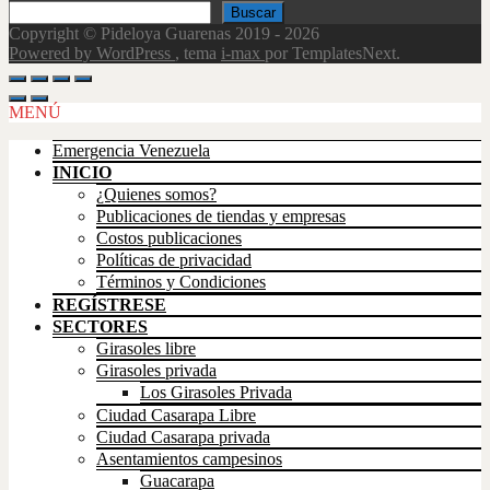
Buscar
Copyright © Pideloya Guarenas 2019 - 2026
Powered by WordPress
, tema
i-max
por TemplatesNext.
Scroll
Up
MENÚ
Emergencia Venezuela
INICIO
¿Quienes somos?
Publicaciones de tiendas y empresas
Costos publicaciones
Políticas de privacidad
Términos y Condiciones
REGÍSTRESE
SECTORES
Girasoles libre
Girasoles privada
Los Girasoles Privada
Ciudad Casarapa Libre
Ciudad Casarapa privada
Asentamientos campesinos
Guacarapa