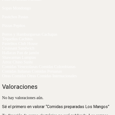
Sopas Mondongo
Pastichos Pastas
Pizzas Pepitos
Perros y Hamburguesas Cachapas
Tequeños Cachitos
Pastelitos Club House
Croissant Sandwich
Hallacas Pan de jamón
Shawarmas Lumpias
Arroz Chino Sushi
Comidas Venezolanas Comidas Colombianas
Comidas Italianas Comidas Peruanas
Otras Comidas Otras Comidas Internacionales
Valoraciones
No hay valoraciones aún.
Sé el primero en valorar “Comidas preparadas Los Mangos”