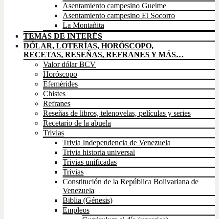
Asentamiento campesino Gueime
Asentamiento campesino El Socorro
La Montañita
TEMAS DE INTERÉS
DÓLAR, LOTERÍAS, HORÓSCOPO,
RECETAS, RESEÑAS, REFRANES Y MÁS…
Valor dólar BCV
Horóscopo
Efemérides
Chistes
Refranes
Reseñas de libros, telenovelas, películas y series
Recetario de la abuela
Trivias
Trivia Independencia de Venezuela
Trivia historia universal
Trivias unificadas
Trivias
Constitución de la República Bolivariana de
Venezuela
Biblia (Génesis)
Empleos