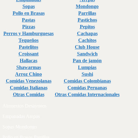
Sopas
Mondongo
Pollo en Brasas
Parrillas
Pastas
Pastichos
Pizzas
Pepitos
Perros y Hamburguesas
Cachapas
Tequeños
Cachitos
Pastelitos
Club House
Croissant
Sandwich
Hallacas
Pan de jamón
Shawarmas
Lumpias
Arroz Chino
Sushi
Comidas Venezolanas
Comidas Colombianas
Comidas Italianas
Comidas Peruanas
Otras Comidas
Otras Comidas Internacionales
Almuerzos Desayunos
Empanadas Arepas
Sopas Mondongo
Pollo en Brasas Parrillas