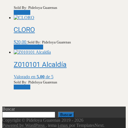
Sold By: Pideloya Guarenas
Leer más
CLORO
$
20,00
Sold By: Pideloya Guarenas
Añadir al carrito
Z010101 Alcaldía
Valorado en
5.00
de 5
Sold By: Pideloya Guarenas
Leer más
Buscar
Buscar
Copyright © Pideloya Guarenas 2019 - 2026
Powered by WordPress
, tema
i-max
por TemplatesNext.