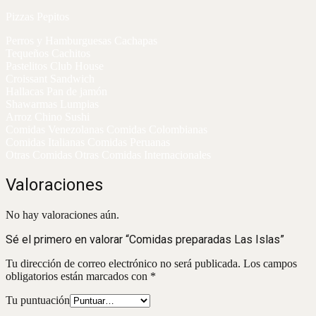
Pizzas Pepitos
Perros y Hamburguesas Cachapas
Tequeños Cachitos
Pastelitos Club House
Croissant Sandwich
Hallacas Pan de jamón
Shawarmas Lumpias
Arroz Chino Sushi
Comidas Venezolanas Comidas Colombianas
Comidas Italianas Comidas Peruanas
Otras Comidas Otras Comidas Internacionales
Valoraciones
No hay valoraciones aún.
Sé el primero en valorar “Comidas preparadas Las Islas”
Tu dirección de correo electrónico no será publicada.
Los campos
obligatorios están marcados con
*
Tu puntuación