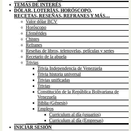
TEMAS DE INTERÉS
DÓLAR, LOTERÍAS, HORÓSCOPO,
RECETAS, RESEÑAS, REFRANES Y MÁS…
Valor dólar BCV
Horóscopo
Efemérides
Chistes
Refranes
Reseñas de libros, telenovelas, películas y series
Recetario de la abuela
Trivias
Trivia Independencia de Venezuela
Trivia historia universal
Trivias unificadas
Trivias
Constitución de la República Bolivariana de
Venezuela
Biblia (Génesis)
Empleos
Curriculum al día (usuarios)
Curriculum al día (Empresas)
INICIAR SESIÓN