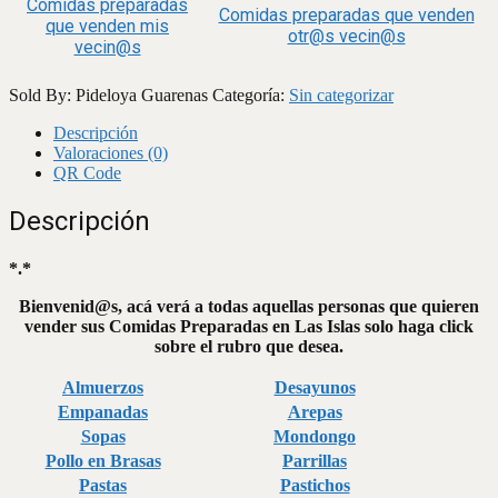
Comidas preparadas
Comidas preparadas que venden
que venden mis
otr@s vecin@s
vecin@s
Sold By: Pideloya Guarenas
Categoría:
Sin categorizar
Descripción
Valoraciones (0)
QR Code
Descripción
*.*
Bienvenid@s, acá verá a todas aquellas personas que quieren
vender sus Comidas Preparadas en Las Islas solo haga click
sobre el rubro que desea.
Almuerzos
Desayunos
Empanadas
Arepas
Sopas
Mondongo
Pollo en Brasas
Parrillas
Pastas
Pastichos