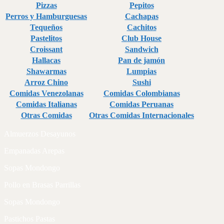
Pizzas
Pepitos
Perros y Hamburguesas
Cachapas
Tequeños
Cachitos
Pastelitos
Club House
Croissant
Sandwich
Hallacas
Pan de jamón
Shawarmas
Lumpias
Arroz Chino
Sushi
Comidas Venezolanas
Comidas Colombianas
Comidas Italianas
Comidas Peruanas
Otras Comidas
Otras Comidas Internacionales
Almuerzos Desayunos
Empanadas Arepas
Sopas Mondongo
Pollo en Brasas Parrillas
Sopas Mondongo
Pastichos Pastas