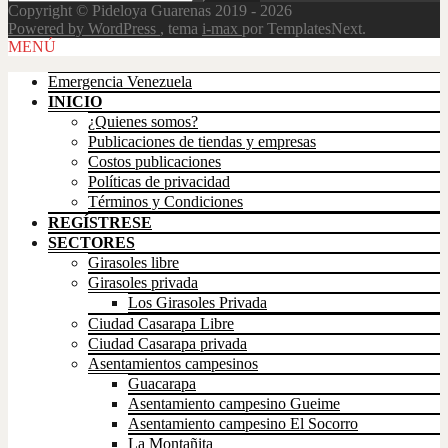
Copyright © Pideloya Guarenas 2019 - 2026
Powered by WordPress
, tema
i-max
por TemplatesNext.
Scroll
MENÚ
Up
Emergencia Venezuela
INICIO
¿Quienes somos?
Publicaciones de tiendas y empresas
Costos publicaciones
Políticas de privacidad
Términos y Condiciones
REGÍSTRESE
SECTORES
Girasoles libre
Girasoles privada
Los Girasoles Privada
Ciudad Casarapa Libre
Ciudad Casarapa privada
Asentamientos campesinos
Guacarapa
Asentamiento campesino Gueime
Asentamiento campesino El Socorro
La Montañita