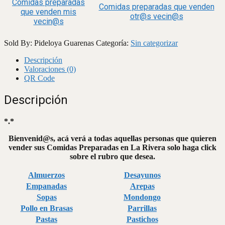
Comidas preparadas
Comidas preparadas que venden
que venden mis
otr@s vecin@s
vecin@s
Sold By: Pideloya Guarenas
Categoría:
Sin categorizar
Descripción
Valoraciones (0)
QR Code
Descripción
*.*
Bienvenid@s, acá verá a todas aquellas personas que quieren
vender sus Comidas Preparadas en La Rivera solo haga click
sobre el rubro que desea.
Almuerzos
Desayunos
Empanadas
Arepas
Sopas
Mondongo
Pollo en Brasas
Parrillas
Pastas
Pastichos