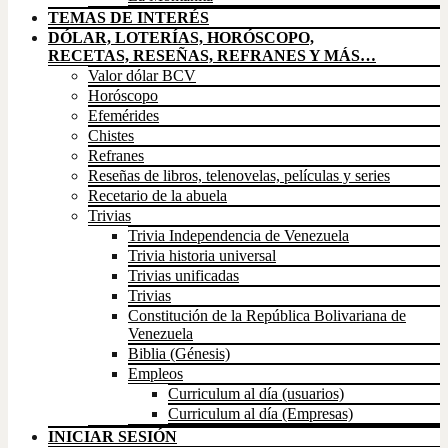
TEMAS DE INTERÉS
DÓLAR, LOTERÍAS, HORÓSCOPO,
RECETAS, RESEÑAS, REFRANES Y MÁS…
Valor dólar BCV
Horóscopo
Efemérides
Chistes
Refranes
Reseñas de libros, telenovelas, películas y series
Recetario de la abuela
Trivias
Trivia Independencia de Venezuela
Trivia historia universal
Trivias unificadas
Trivias
Constitución de la República Bolivariana de
Venezuela
Biblia (Génesis)
Empleos
Curriculum al día (usuarios)
Curriculum al día (Empresas)
INICIAR SESIÓN