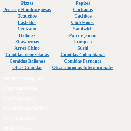
Pizzas
Pepitos
Perros y Hamburguesas
Cachapas
Tequeños
Cachitos
Pastelitos
Club House
Croissant
Sandwich
Hallacas
Pan de jamón
Shawarmas
Lumpias
Arroz Chino
Sushi
Comidas Venezolanas
Comidas Colombianas
Comidas Italianas
Comidas Peruanas
Otras Comidas
Otras Comidas Internacionales
Almuerzos Desayunos
Empanadas Arepas
Sopas Mondongo
Pollo en Brasas Parrillas
Sopas Mondongo
Pastichos Pastas