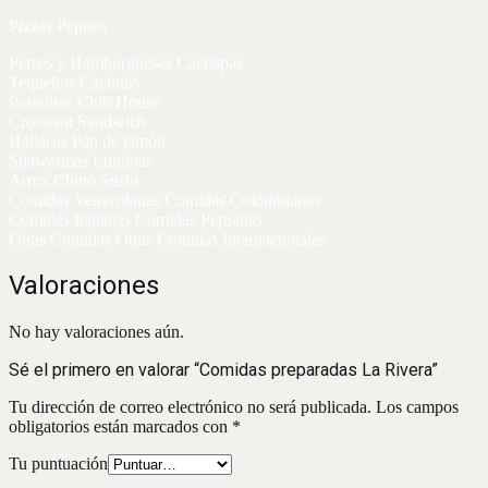
Pizzas Pepitos
Perros y Hamburguesas Cachapas
Tequeños Cachitos
Pastelitos Club House
Croissant Sandwich
Hallacas Pan de jamón
Shawarmas Lumpias
Arroz Chino Sushi
Comidas Venezolanas Comidas Colombianas
Comidas Italianas Comidas Peruanas
Otras Comidas Otras Comidas Internacionales
Valoraciones
No hay valoraciones aún.
Sé el primero en valorar “Comidas preparadas La Rivera”
Tu dirección de correo electrónico no será publicada.
Los campos
obligatorios están marcados con
*
Tu puntuación